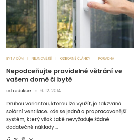
BYT A DŮM
NEJNOVĚJŠÍ
ODBORNÉ ČLÁNKY
PORADNA
Nepodceňujte pravidelné větrání ve
vašem domě či bytě
od
redakce
6. 12. 2014
Druhou variantou, kterou lze využít, je takzvaná
solární ventilace. Zde se jedná o propracovanější
systém, který však také nevyžaduje žádné
dodatečné náklady …