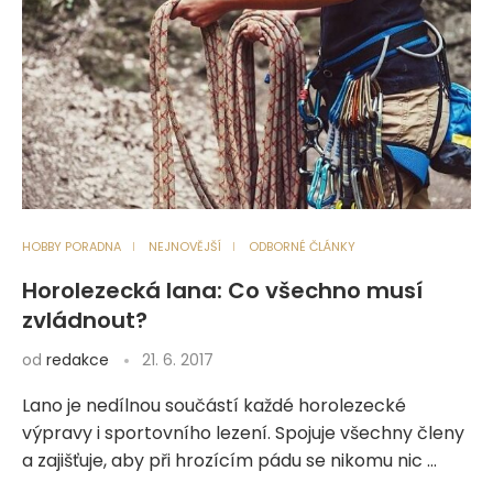
HOBBY PORADNA
NEJNOVĚJŠÍ
ODBORNÉ ČLÁNKY
Horolezecká lana: Co všechno musí
zvládnout?
od
redakce
21. 6. 2017
Lano je nedílnou součástí každé horolezecké
výpravy i sportovního lezení. Spojuje všechny členy
a zajišťuje, aby při hrozícím pádu se nikomu nic …