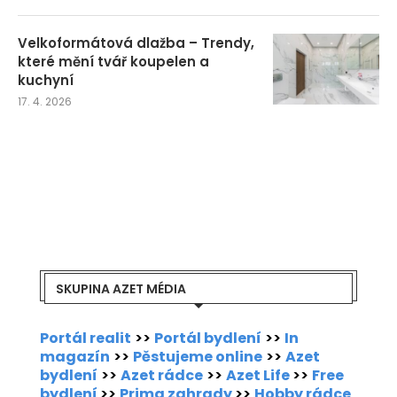
Velkoformátová dlažba – Trendy,
které mění tvář koupelen a
kuchyní
17. 4. 2026
SKUPINA AZET MÉDIA
Portál realit
>>
Portál bydlení
>>
In
magazín
>>
Pěstujeme online
>>
Azet
bydlení
>>
Azet rádce
>>
Azet Life
>>
Free
bydlení
>>
Prima zahrady
>>
Hobby rádce