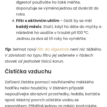
digestoř používáte ho také měňte,
doporučuje se výměna jednou až dvakrát do
roka.
Filtr s aktivním uhlím
– čistit by se měl
každý měsíc
. Stačí, když ho dáte do myčky a
následně ho usušíte v troubě při 100 °C.
Jednou za dva až tři roky ho vyměňte.
Tip
: Sehnat nový
filtr do digestoře
není nic těžkého.
V závislosti na typu filtru jej seženete v řádech
stovek až jednotek tisíců korun.
Čistička vzduchu
Zařízení čistěte pomocí navlhčeného měkkého
hadříku nebo houbičky. V žádném případě
nepoužívejte abrazivní prostředky, ředidla, kartáče
apod. Mastný povrch očistěte vodou se
saponátem. Přibližně jednou za měsíc kontrolujte,