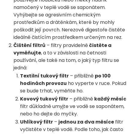
namočený v teplé vodě se saponátem.
Vyhýbejte se agresivním chemickým
prostředkům a drátěnkám, které by mohly
poškodit její povrch. Nerezové digestoře čistěte
ideálně čistícím prostředkem určeným na rez.
Čištění filtrů
– filtry pravidelně
čistěte a
vyměňujte
, a to v závislosti na četnosti
používání, ale také na tom, o jaký typ filtru se
jedná:
Textilní tukový filtr
– přibližně
po 100
hodinách provozu
ho vyperte v ruce. Pokud
se bude trhat, vyměňte ho.
Kovový tukový filtr
– přibližně
každý měsíc
filtr důkladně umyjte ve vodě se saponátem,
nebo ho dejte do myčky.
Uhlíkový filtr
–
jednou za dva měsíce
filtr
vyčistěte v teplé vodě. Podle toho, jak často