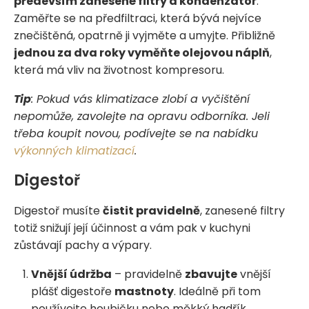
především zanesené filtry a kondenzátor
.
Zaměřte se na předfiltraci, která bývá nejvíce
znečištěná, opatrně ji vyjměte a umyjte. Přibližně
jednou za dva roky vyměňte olejovou náplň
,
která má vliv na životnost kompresoru.
Tip
: Pokud vás klimatizace zlobí a vyčištění
nepomůže, zavolejte na opravu odborníka. Jeli
třeba koupit novou, podívejte se na nabídku
výkonných klimatizací
.
Digestoř
Digestoř musíte
čistit pravidelně
, zanesené filtry
totiž snižují její účinnost a vám pak v kuchyni
zůstávají pachy a výpary.
Vnější údržba
– pravidelně
zbavujte
vnější
plášť digestoře
mastnoty
. Ideálně při tom
používejte houbičku nebo měkký hadřík