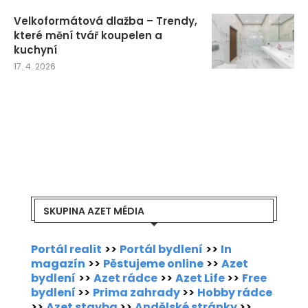
Velkoformátová dlažba – Trendy,
které mění tvář koupelen a
kuchyní
17. 4. 2026
SKUPINA AZET MÉDIA
Portál realit
>>
Portál bydlení
>>
In
magazín
>>
Pěstujeme online
>>
Azet
bydlení
>>
Azet rádce
>>
Azet Life
>>
Free
bydlení
>>
Prima zahrady
>>
Hobby rádce
>>
Azet stavba
>>
Andělské stránky
>>