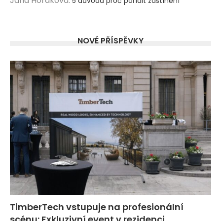
Jana Horáková
:
5 důvodů proč pořídit zastínění
NOVÉ PŘÍSPĚVKY
TimberTech vstupuje na profesionální
scénu: Exkluzivní event v rezidenci