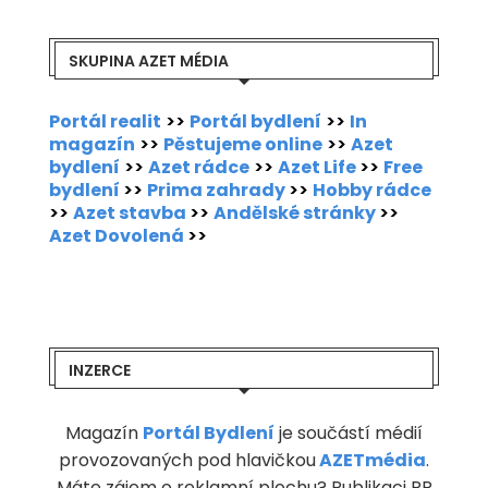
SKUPINA AZET MÉDIA
Portál realit
>>
Portál bydlení
>>
In
magazín
>>
Pěstujeme online
>>
Azet
bydlení
>>
Azet rádce
>>
Azet Life
>>
Free
bydlení
>>
Prima zahrady
>>
Hobby rádce
>>
Azet stavba
>>
Andělské stránky
>>
Azet Dovolená
>>
INZERCE
Magazín
Portál Bydlení
je součástí médií
provozovaných pod hlavičkou
AZETmédia
.
Máte zájem o reklamní plochu? Publikaci PR