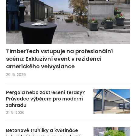
TimberTech vstupuje na profesionální
scénu: Exkluzivní event v rezidenci
amerického velvyslance
26. 5. 2026
Pergola nebo zastřešení terasy?
Průvodce výběrem pro moderní
zahradu
21. 5. 2026
Betonové truhlíky a květináče