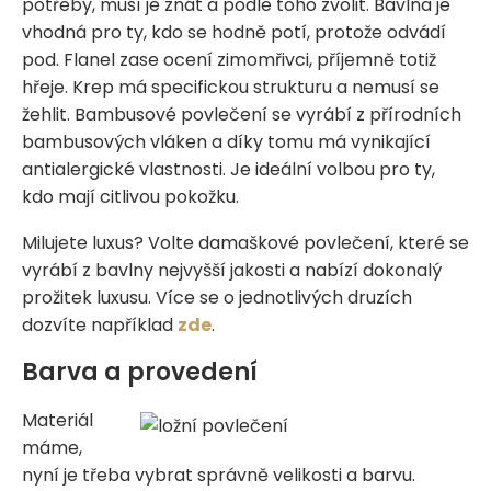
potřeby, musí je znát a podle toho zvolit. Bavlna je
vhodná pro ty, kdo se hodně potí, protože odvádí
pod. Flanel zase ocení zimomřivci, příjemně totiž
hřeje. Krep má specifickou strukturu a nemusí se
žehlit. Bambusové povlečení se vyrábí z přírodních
bambusových vláken a díky tomu má vynikající
antialergické vlastnosti. Je ideální volbou pro ty,
kdo mají citlivou pokožku.
Milujete luxus? Volte damaškové povlečení, které se
vyrábí z bavlny nejvyšší jakosti a nabízí dokonalý
prožitek luxusu. Více se o jednotlivých druzích
dozvíte například
zde
.
Barva a provedení
Materiál
máme,
nyní je třeba vybrat správně velikosti a barvu.