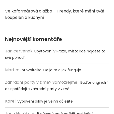
Velkoformátová dlažba – Trendy, které mění tvář
koupelen a kuchyní
Nejnovější komentáře
Jan cervenak
:
Ubytování v Praze, místo kde najdete to
své pohodlí.
Martin
:
Fotovoltaika: Co je to a jak funguje
Zahradní party v zimě? Samozřejmě!
:
Buďte originální
a uspořádejte zahradní party v zimě
Karel
:
Vybavení dílny je velmi důležité
Jana Horáková
:
5 důvodů proč pořídit zastínění