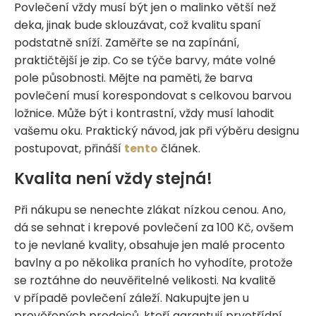
Povlečení vždy musí být jen o malinko větší než
deka, jinak bude sklouzávat, což kvalitu spaní
podstatně sníží. Zaměřte se na zapínání,
praktičtější je zip. Co se týče barvy, máte volné
pole působnosti. Mějte na paměti, že barva
povlečení musí korespondovat s celkovou barvou
ložnice. Může být i kontrastní, vždy musí lahodit
vašemu oku. Praktický návod, jak při výběru designu
postupovat, přináší
tento
článek.
Kvalita není vždy stejná!
Při nákupu se nenechte zlákat nízkou cenou. Ano,
dá se sehnat i krepové povlečení za 100 Kč, ovšem
to je nevlané kvality, obsahuje jen malé procento
bavlny a po několika praních ho vyhodíte, protože
se roztáhne do neuvěřitelné velikosti. Na kvalitě
v případě povlečení záleží. Nakupujte jen u
prověřených prodejců, kteří garantují prvotřídní