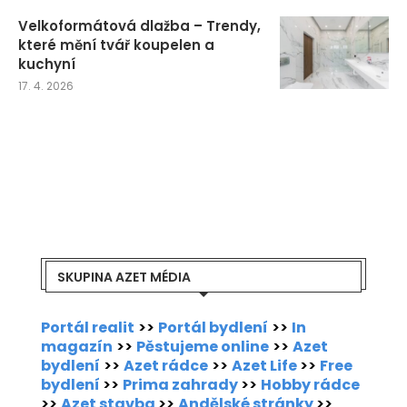
Velkoformátová dlažba – Trendy,
které mění tvář koupelen a
kuchyní
17. 4. 2026
SKUPINA AZET MÉDIA
Portál realit
>>
Portál bydlení
>>
In
magazín
>>
Pěstujeme online
>>
Azet
bydlení
>>
Azet rádce
>>
Azet Life
>>
Free
bydlení
>>
Prima zahrady
>>
Hobby rádce
>>
Azet stavba
>>
Andělské stránky
>>