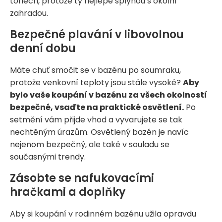
tónech, protože ty nejlépe splynou s okolní
zahradou.
Bezpečné plavání v libovolnou
denní dobu
Máte chuť smočit se v bazénu po soumraku,
protože venkovní teploty jsou stále vysoké?
Aby
bylo vaše koupání v bazénu za všech okolností
bezpečné, vsaďte na praktické osvětlení.
Po
setmění vám přijde vhod a vyvarujete se tak
nechtěným úrazům. Osvětlený bazén je navíc
nejenom bezpečný, ale také v souladu se
současnými trendy.
Zásobte se nafukovacími
hračkami a doplňky
Aby si koupání v rodinném bazénu užila opravdu