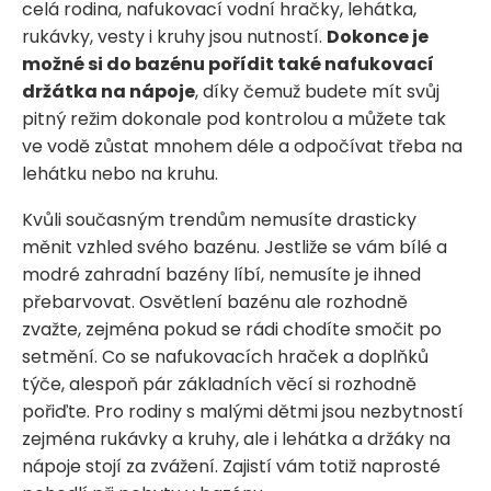
celá rodina, nafukovací vodní hračky, lehátka,
rukávky, vesty i kruhy jsou nutností.
Dokonce je
možné si do bazénu pořídit také nafukovací
držátka na nápoje
, díky čemuž budete mít svůj
pitný režim dokonale pod kontrolou a můžete tak
ve vodě zůstat mnohem déle a odpočívat třeba na
lehátku nebo na kruhu.
Kvůli současným trendům nemusíte drasticky
měnit vzhled svého bazénu. Jestliže se vám bílé a
modré zahradní bazény líbí, nemusíte je ihned
přebarvovat. Osvětlení bazénu ale rozhodně
zvažte, zejména pokud se rádi chodíte smočit po
setmění. Co se nafukovacích hraček a doplňků
týče, alespoň pár základních věcí si rozhodně
pořiďte. Pro rodiny s malými dětmi jsou nezbytností
zejména rukávky a kruhy, ale i lehátka a držáky na
nápoje stojí za zvážení. Zajistí vám totiž naprosté