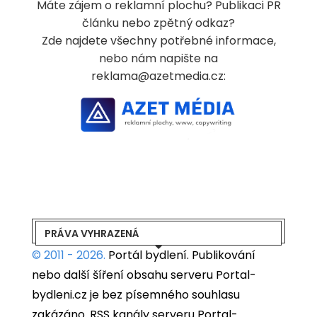
Máte zájem o reklamní plochu? Publikaci PR
článku nebo zpětný odkaz?
Zde najdete všechny potřebné informace,
nebo nám napište na
reklama@azetmedia.cz:
PRÁVA VYHRAZENÁ
© 2011 - 2026.
Portál bydlení.
Publikování
nebo další šíření obsahu serveru Portal-
bydleni.cz je bez písemného souhlasu
zakázáno. RSS kanály serveru Portal-