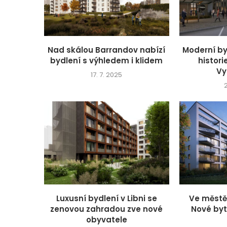
Nad skálou Barrandov nabízí
Moderní b
bydlení s výhledem i klidem
histori
Vy
17. 7. 2025
2
Luxusní bydlení v Libni se
Ve městě,
zenovou zahradou zve nové
Nové byt
obyvatele