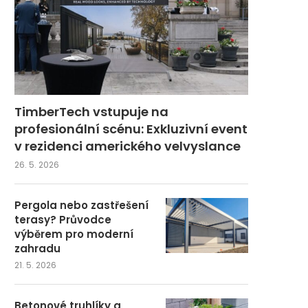
TimberTech vstupuje na
profesionální scénu: Exkluzivní event
v rezidenci amerického velvyslance
26. 5. 2026
Pergola nebo zastřešení
terasy? Průvodce
výběrem pro moderní
zahradu
21. 5. 2026
Betonové truhlíky a