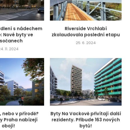
ydlení s nádechem
Riverside Vrchlabí
e: Nové byty ve
zkolaudovala poslední etapu
sočanech
25. 6. 2024
4. 11. 2024
 nebo v přírodě?
Byty Na Vackově přivítají další
y Praha nabízejí
rezidenty. Přibude 163 nových
obojí!
bytů!