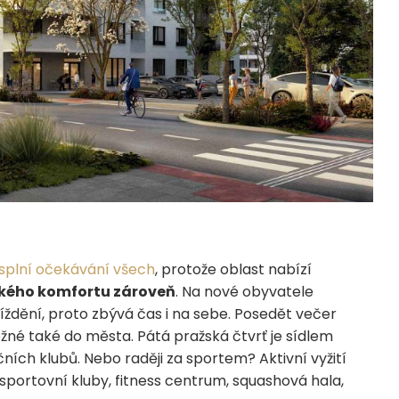
splní očekávání všech
, protože oblast nabízí
ského komfortu zároveň
. Na nové obyvatele
jíždění, proto zbývá čas i na sebe. Posedět večer
ožné také do města. Pátá pražská čtvrť je sídlem
ích klubů. Nebo raději za sportem? Aktivní vyžití
 sportovní kluby, fitness centrum, squashová hala,