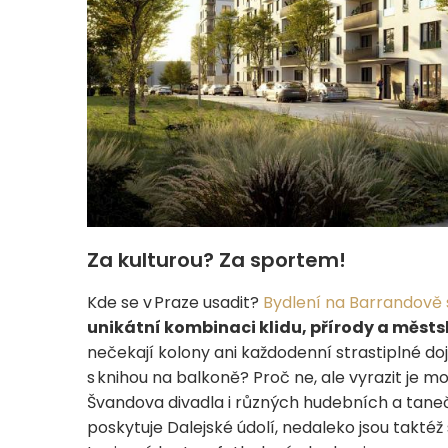
Za kulturou? Za sportem!
Kde se v Praze usadit?
Bydlení na Barrandově 
unikátní kombinaci klidu, přírody a měst
nečekají kolony ani každodenní strastiplné do
s knihou na balkoně? Proč ne, ale vyrazit je m
Švandova divadla i různých hudebních a tanečn
poskytuje Dalejské údolí, nedaleko jsou taktéž