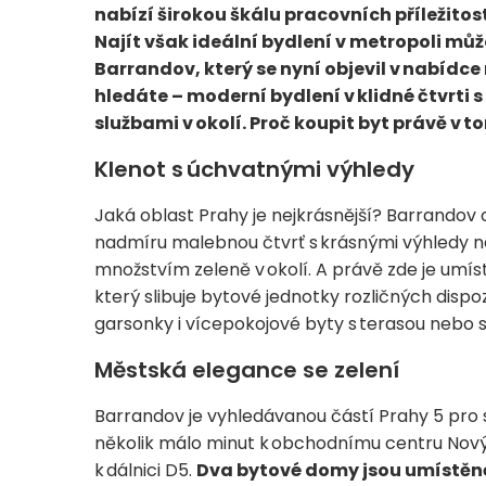
nabízí širokou škálu pracovních příležitost
Najít však ideální bydlení v metropoli můž
Barrandov, který se nyní objevil v nabídce 
hledáte – moderní bydlení v klidné čtvrti 
službami v okolí. Proč koupit byt právě v 
Klenot s úchvatnými výhledy
Jaká oblast Prahy je nejkrásnější? Barrandov os
nadmíru malebnou čtvrť s krásnými výhledy na 
množstvím zeleně v okolí. A právě zde je umí
který slibuje bytové jednotky rozličných dispoz
garsonky i vícepokojové byty s terasou nebo 
Městská elegance se zelení
Barrandov je vyhledávanou částí Prahy 5 pro 
několik málo minut k obchodnímu centru Nový
k dálnici D5.
Dva bytové domy jsou umístěné 