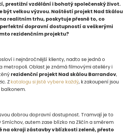
í, prestižní vzdělání i bohatý společenský život.
e být velkou výzvou. Naštěstí projekt Nad Skálou
na realitním trhu, poskytuje přesně to, co
s perfektní dopravní dostupností a veškerými
tomto rezidenčním projektu?
loví i nejnáročnější klienty, nadto se jedná o
metropoli. Oblast je známá filmovými ateliéry i
stěný
rezidenční projekt Nad skálou Barrandov
,
ic. Z
katalogu si jistě vybere každý
, k zakoupení jsou
s balkonem.
svou dobrou dopravní dostupnost. Tramvají je to
 Smíchov, autem zase blízko na Zličín a směrem
na okraji zástavby v blízkosti zeleně, přesto