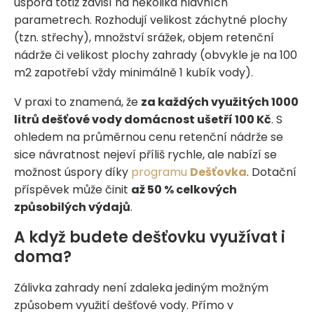
úspora totiž závisí na několika hlavních
parametrech. Rozhodují velikost záchytné plochy
(tzn. střechy), množství srážek, objem retenční
nádrže či velikost plochy zahrady (obvykle je na 100
m2 zapotřebí vždy minimálně 1 kubík vody).
V praxi to znamená, že
za každých využitých 1000
litrů dešťové vody domácnost ušetří 100 Kč
. S
ohledem na průměrnou cenu retenční nádrže se
sice návratnost nejeví příliš rychle, ale nabízí se
možnost úspory díky
programu
Dešťovka
. Dotační
příspěvek může činit
až 50 % celkových
způsobilých výdajů
.
A když budete dešťovku využívat i
doma?
Zálivka zahrady není zdaleka jediným možným
způsobem využití dešťové vody. Přímo v