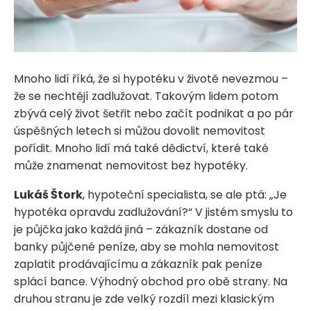
Mnoho lidí říká, že si hypotéku v životě nevezmou –
že se nechtějí zadlužovat. Takovým lidem potom
zbývá celý život šetřit nebo začít podnikat a po pár
úspěšných letech si můžou dovolit nemovitost
pořídit. Mnoho lidí má také dědictví, které také
může znamenat nemovitost bez hypotéky.
Lukáš Štork
, hypoteční specialista, se ale ptá: „Je
hypotéka opravdu zadlužování?“ V jistém smyslu to
je půjčka jako každá jiná – zákazník dostane od
banky půjčené peníze, aby se mohla nemovitost
zaplatit prodávajícímu a zákazník pak peníze
splácí bance. Výhodný obchod pro obě strany. Na
druhou stranu je zde velký rozdíl mezi klasickým