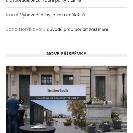
a uspořádejte zahradní party v zimě
Karel
:
Vybavení dílny je velmi důležité
Jana Horáková
:
5 důvodů proč pořídit zastínění
NOVÉ PŘÍSPĚVKY