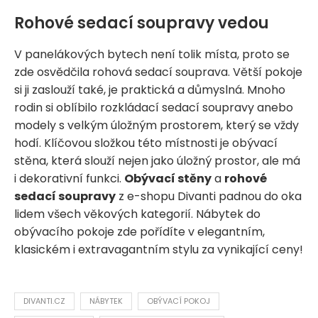
Rohové sedací soupravy vedou
V panelákových bytech není tolik místa, proto se
zde osvědčila rohová sedací souprava. Větší pokoje
si ji zaslouží také, je praktická a důmyslná. Mnoho
rodin si oblíbilo rozkládací sedací soupravy anebo
modely s velkým úložným prostorem, který se vždy
hodí. Klíčovou složkou této místnosti je obývací
stěna, která slouží nejen jako úložný prostor, ale má
i dekorativní funkci.
Obývací stěny
a
rohové
sedací soupravy
z e-shopu Divanti padnou do oka
lidem všech věkových kategorií. Nábytek do
obývacího pokoje zde pořídíte v elegantním,
klasickém i extravagantním stylu za vynikající ceny!
DIVANTI.CZ
NÁBYTEK
OBÝVACÍ POKOJ