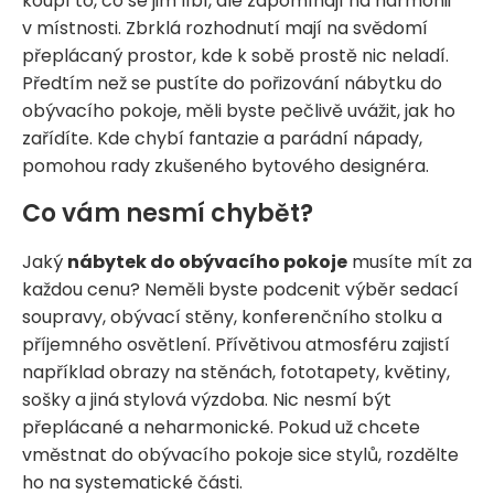
koupí to, co se jim líbí, ale zapomínají na harmonii
v místnosti. Zbrklá rozhodnutí mají na svědomí
přeplácaný prostor, kde k sobě prostě nic neladí.
Předtím než se pustíte do pořizování nábytku do
obývacího pokoje, měli byste pečlivě uvážit, jak ho
zařídíte. Kde chybí fantazie a parádní nápady,
pomohou rady zkušeného bytového designéra.
Co vám nesmí chybět?
Jaký
nábytek do obývacího pokoje
musíte mít za
každou cenu? Neměli byste podcenit výběr sedací
soupravy, obývací stěny, konferenčního stolku a
příjemného osvětlení. Přívětivou atmosféru zajistí
například obrazy na stěnách, fototapety, květiny,
sošky a jiná stylová výzdoba. Nic nesmí být
přeplácané a neharmonické. Pokud už chcete
vměstnat do obývacího pokoje sice stylů, rozdělte
ho na systematické části.