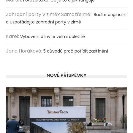
Fotovoltaika: Co je to a jak funguje
Zahradní party v zimě? Samozřejmě!
:
Buďte originální
a uspořádejte zahradní party v zimě
Karel
:
Vybavení dílny je velmi důležité
Jana Horáková
:
5 důvodů proč pořídit zastínění
NOVÉ PŘÍSPĚVKY