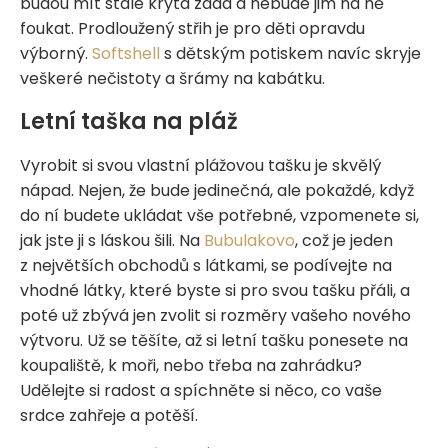
budou mít stále krytá záda a nebude jim na ně
foukat. Prodloužený střih je pro děti opravdu
výborný.
Softshell
s dětským potiskem navíc skryje
veškeré nečistoty a šrámy na kabátku.
Letní taška na pláž
Vyrobit si svou vlastní plážovou tašku je skvělý
nápad. Nejen, že bude jedinečná, ale pokaždé, když
do ní budete ukládat vše potřebné, vzpomenete si,
jak jste ji s láskou šili. Na
Bubulakovo
, což je jeden
z největších obchodů s látkami, se podívejte na
vhodné látky, které byste si pro svou tašku přáli, a
poté už zbývá jen zvolit si rozměry vašeho nového
výtvoru. Už se těšíte, až si letní tašku ponesete na
koupaliště, k moři, nebo třeba na zahrádku?
Udělejte si radost a spíchněte si něco, co vaše
srdce zahřeje a potěší.