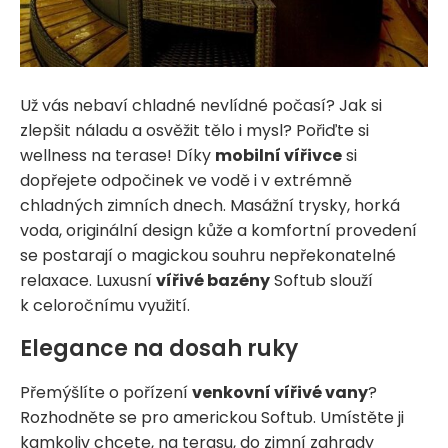
Už vás nebaví chladné nevlídné počasí? Jak si
zlepšit náladu a osvěžit tělo i mysl? Pořiďte si
wellness na terase! Díky
mobilní vířivce
si
dopřejete odpočinek ve vodě i v extrémně
chladných zimních dnech. Masážní trysky, horká
voda, originální design kůže a komfortní provedení
se postarají o magickou souhru nepřekonatelné
relaxace. Luxusní
vířivé bazény
Softub slouží
k celoročnímu využití.
Elegance na dosah ruky
Přemýšlíte o pořízení
venkovní vířivé vany
?
Rozhodněte se pro americkou Softub. Umístěte ji
kamkoliv chcete, na terasu, do zimní zahrady