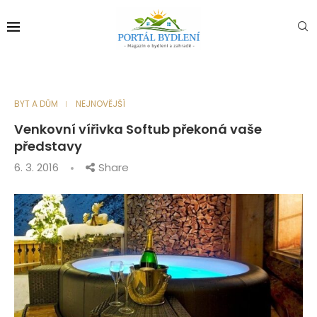
BYT A DŮM
NEJNOVĚJŠÍ
Venkovní vířivka Softub překoná vaše
představy
6. 3. 2016
Share