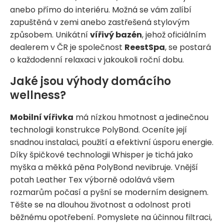
anebo přímo do interiéru. Možná se vám zalíbí
zapuštěná v zemi anebo zastřešená stylovým
způsobem. Unikátní
vířivý bazén
, jehož oficiálním
dealerem v ČR je společnost
ReestSpa
, se postará
o každodenní relaxaci v jakoukoli roční dobu.
Jaké jsou výhody domácího
wellness?
Mobilní vířivka
má nízkou hmotnost a jedinečnou
technologii konstrukce PolyBond. Oceníte její
snadnou instalaci, použití a efektivní úsporu energie.
Díky špičkové technologii Whisper je tichá jako
myška a měkká pěna PolyBond nevibruje. Vnější
potah Leather Tex výborně odolává všem
rozmarům počasí a pyšní se moderním designem.
Těšte se na dlouhou životnost a odolnost proti
běžnému opotřebení. Pomyslete na účinnou filtraci,