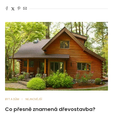
BYT A DŮM
NEJNOVĚJŠÍ
Co přesně znamená dřevostavba?