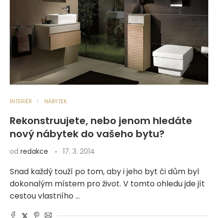
INTERIÉR
NÁBYTEK
Rekonstruujete, nebo jenom hledáte
nový nábytek do vašeho bytu?
od
redakce
17. 3. 2014
Snad každý touží po tom, aby i jeho byt či dům byl
dokonalým místem pro život. V tomto ohledu jde jít
cestou vlastního …