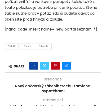
pořizují vnitřní a venkovní parapety, takže také s
touto položkou je potřeba při ceně počítat. Stejně
tak je nutné brát v potaz, zda si budete dávat do
oken sítě proti hmyzu či žaluzie.
[hana-code-insert name=’new portal seznam‘ /]
DVEŘE
OKNA
STAVBA
SHARE
předchozí
Nový občanský zákoník trochu zamíchal
hypotékami
následující