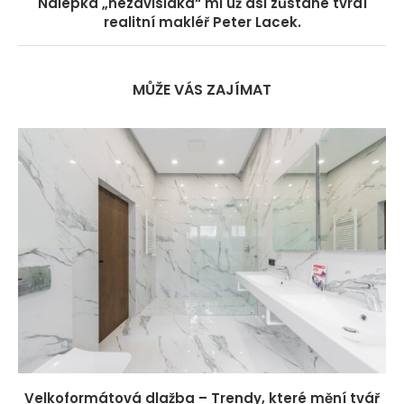
Nálepka „nezávisláka“ mi už asi zůstane tvrdí
realitní makléř Peter Lacek.
MŮŽE VÁS ZAJÍMAT
Velkoformátová dlažba – Trendy, které mění tvář