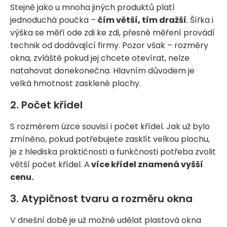
Stejně jako u mnoha jiných produktů platí
jednoduchá poučka –
čím větší, tím dražší
. Šířka i
výška se měří ode zdi ke zdi, přesné měření provádí
technik od dodávající firmy. Pozor však – rozměry
okna, zvláště pokud jej chcete otevírat, nelze
natahovat donekonečna. Hlavním důvodem je
velká hmotnost zasklené plochy.
2. Počet křídel
S rozměrem úzce souvisí i počet křídel. Jak už bylo
zmíněno, pokud potřebujete zasklít velkou plochu,
je z hlediska praktičnosti a funkčnosti potřeba zvolit
větší počet křídel. A
více křídel znamená vyšší
cenu.
3. Atypičnost tvaru a rozměru okna
V dnešní době je už možné udělat plastová okna