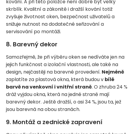
kování. A při této položce není dobré být velký
skrblík. Kvalitní a zákonitě i dražší kování totiž
zvyšuje životnost oken, bezpečnost uživatelů a
snižuje nutnost na dodatečné seřizování a
servisování po montáži.
8. Barevný dekor
Samozřejmě, že při výběru oken se nedíváte jen na
jejich funkčnost a izolační vlastnosti, ale také na
design, nejčastěji na barevné provedení.
Nejméně
zaplatíte za plastová okna, která budou v
bílé
barvě na venkovní i vnitřní straně
. O zhruba 24 %
dráž vyjdou okna, která na jedné straně mají
barevný dekor. Ještě dražší, o asi 34 %, jsou ta, jež
jsou barevná na obou stranách.
9. Montáž a zednické zapravení