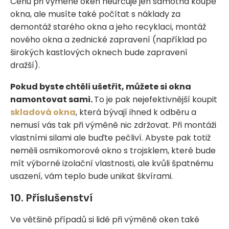
Cenu při výměně oken neurčuje jen samotná koupě
okna, ale musíte také počítat s náklady za
demontáž starého okna a jeho recyklaci, montáž
nového okna a zednické zapravení (například po
širokých kastlových oknech bude zapravení
dražší).
Pokud byste chtěli ušetřit, můžete si okna
namontovat sami.
To je pak nejefektivnější koupit
skladová okna
, která bývají ihned k odběru a
nemusí vás tak při výměně nic zdržovat. Při montáži
vlastními silami ale buďte pečliví. Abyste pak totiž
neměli osmikomorové okno s trojsklem, které bude
mít výborné izolační vlastnosti, ale kvůli špatnému
usazení, vám teplo bude unikat škvírami.
10. Příslušenství
Ve většině případů si lidé při výměně oken také