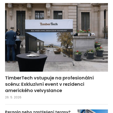
TimberTech vstupuje na profesionální
scénu: Exkluzivní event v rezidenci
amerického velvyslance
26. 5. 2026
Pergola nebo zastřešení terasy?