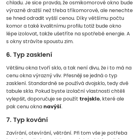
chladu. Je sice pravda, že osmikomorové okno bude
výrazně dražší než třeba tříkomorové, ale nenechte
se hned odradit vyšší cenou. Díky většímu počtu
komor a také kvalitnímu profilu totiž bude okno
lépe izolovat, takže ušetříte na spotřebě energie. A
s okny strávíte spoustu zim.
6. Typ zasklení
Většinu okna tvoří sklo, a tak není divu, že i to má na
cenu okna výrazný vliv. Přesněji se jedná o typ
zasklení. Standardně se používá dvojsklo, tedy dvě
tabule skla. Pokud byste izolační vlastnosti chtěli
vylepšit, doporučuje se použít
trojsklo
, které ale
pak cenu okna
navýší
.
7. Typ kování
Zavírání, otevírání, větrání. Při tom vše je potřeba