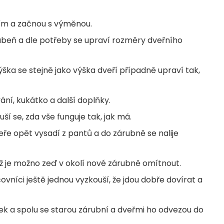
ním a začnou s výměnou.
ubeň a dle potřeby se upraví rozměry dveřního
ýška se stejně jako výška dveří případně upraví tak,
ání, kukátko a další doplňky.
í se, zda vše funguje tak, jak má.
dveře opět vysadí z pantů a do zárubně se nalije
ž je možno zeď v okolí nové zárubně omítnout.
ovníci ještě jednou vyzkouší, že jdou dobře dovírat a
ek a spolu se starou zárubní a dveřmi ho odvezou do