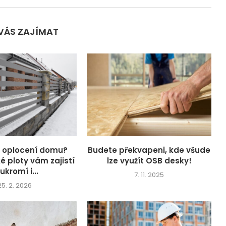
VÁS ZAJÍMAT
e oplocení domu?
Budete překvapeni, kde všude
ké ploty vám zajistí
lze využít OSB desky!
ukromí i...
7. 11. 2025
25. 2. 2026