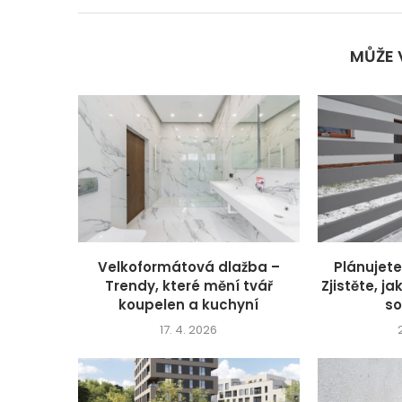
MŮŽE 
Velkoformátová dlažba –
Plánujet
Trendy, které mění tvář
Zjistěte, ja
koupelen a kuchyní
so
17. 4. 2026