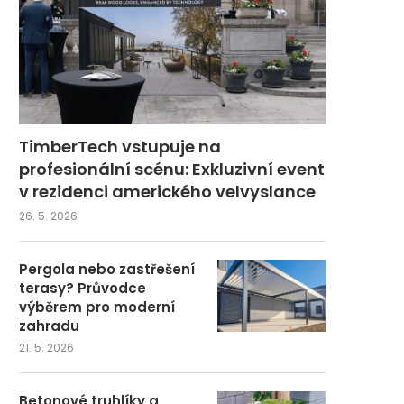
TimberTech vstupuje na
profesionální scénu: Exkluzivní event
v rezidenci amerického velvyslance
26. 5. 2026
Pergola nebo zastřešení
terasy? Průvodce
výběrem pro moderní
zahradu
21. 5. 2026
Betonové truhlíky a