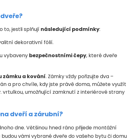
 dveře?
to, jestli splňují
následující podmínky
:
itní dekorativní fólií.
sou vybaveny
bezpečnostními čepy
, které dveře
 zámku a kování
. Zámky vždy pořizujte dva –
án a pro chvíle, kdy jste právě doma, můžete využít
 vrtulkou, umožňující zamknutí z interiérové strany
na dveří a zárubní?
dnoho dne. Většinou hned ráno přijede montážní
da budou vámi vybrané dveře do vašeho bytu či domu