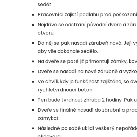
sedět.
Pracovníci zajistí podlahu před poškoze
Nejdříve se odstraní původní dveře a zár
otvoru.
Do něj se pak nasadí zárubeň nová. Její v
aby vše dokonale sedělo.
Na dveře se poté již přimontují zámky, kov
Dveře se nasadí na nové zárubně a vyzkouš
Ve chvíli, kdy je funkčnost zajištěna, se 
rychletvrdnoucí beton.
Ten bude tvrdnout zhruba 2 hodiny. Pak u
Dveře se finálně nasadí do zárubní a prac
zamykat.
Následně po sobě uklidí veškerý nepořád
ekodvora.