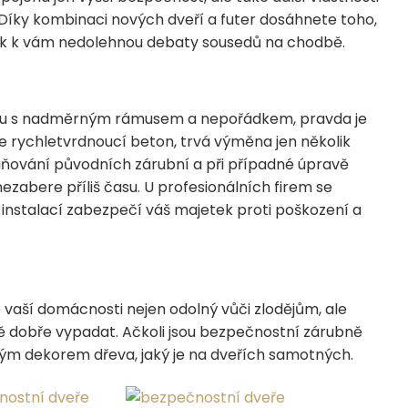
 Díky kombinaci nových dveří a futer dosáhnete toho,
pak k vám nedolehnou debaty sousedů na chodbě.
nou s nadměrným rámusem a nepořádkem, pravda je
ije rychletvrdnoucí beton, trvá výměna jen několik
raňování původních zárubní a při případné úpravě
abere příliš času. U profesionálních firem se
instalací zabezpečí váš majetek proti poškození a
 vaší domácnosti nejen odolný vůči zlodějům, ale
ě dobře vypadat. Ačkoli jsou bezpečnostní zárubně
jným dekorem dřeva, jaký je na dveřích samotných.