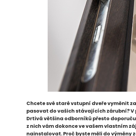
Chcete své staré vstupní dveře vyměnit za n
pasovat do vašich stávajících zárubní? V 
Drtivá většina odborníků přesto doporučuj
z nich vám dokonce ve vašem vlastním zá
nainstalovat. Proč byste měli do výměny z