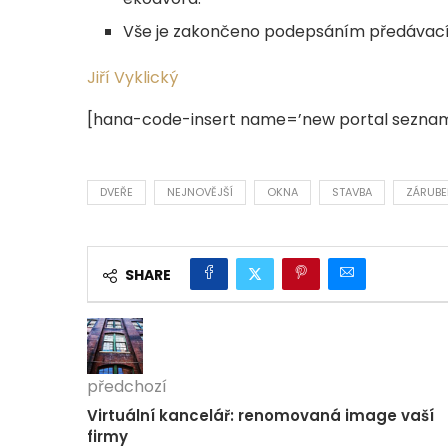
Vše je zakončeno podepsáním předávacíh
Jiří Vyklický
[hana-code-insert name=’new portal seznam
DVEŘE
NEJNOVĚJŠÍ
OKNA
STAVBA
ZÁRUBE
SHARE
předchozí
Virtuální kancelář: renomovaná image vaší
firmy