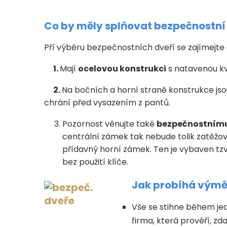
Co by měly splňovat bezpečnostní
Pří výběru bezpečnostních dveří se zajímejte o 
1.
Mají
ocelovou konstrukci
s natavenou kval
2.
Na bočních a horní straně konstrukce j
chrání před vysazením z pantů.
Pozornost věnujte také
bezpečnostnímu
centrální zámek tak nebude tolik zatěžov
přídavný horní zámek. Ten je vybaven tzv.
bez použití klíče.
Jak probíhá výmě
Vše se stihne během je
firma, která prověří, z