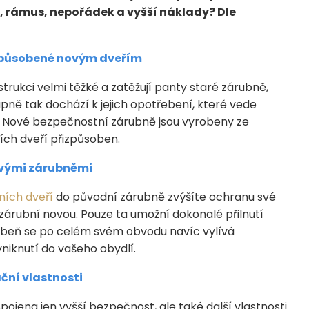
i, rámus, nepořádek a vyšší náklady? Dle
izpůsobené novým dveřím
strukci velmi těžké a zatěžují panty staré zárubně,
pně tak dochází k jejich opotřebení, které vede
. Nové bezpečnostní zárubně jsou vyrobeny ze
ích dveří přizpůsoben.
ovými zárubněmi
ních dveří
do původní zárubně zvýšíte ochranu své
zárubní novou. Pouze ta umožní dokonalé přilnutí
rubeň se po celém svém obvodu navíc vylívá
niknutí do vašeho obydlí.
ační vlastnosti
jena jen vyšší bezpečnost, ale také další vlastnosti