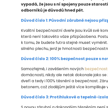
vypadá, že jsou s ní spojeny pouze starost
odborníků je důvodů hned pět.
Důvod číslo 1: Původní zárubně nejsou př
Kvalitní bezpečnostní dveře jsou kvůli své kon
která není takovéto váze přizpůsobena. Postu
k tomu, že budete futra stejně muset vyměnit
silného plechu, jenž je hmotnosti bezpečnostn
Důvod číslo 2: 100% bezpečnost pouze s n
Samozřejmě, i zavěšením nových
bezpečnost
domácnosti, nikdy ale netak dokonale jako se 
dveří a tedy i 100% těsnění a bezpečnost. Zá
betonem, což zlodějům ještě více komplikuje v
Důvod číslo 3: Protihlukové a tepelně-izol
S novou zárubní a dokonalým těsněním není spo