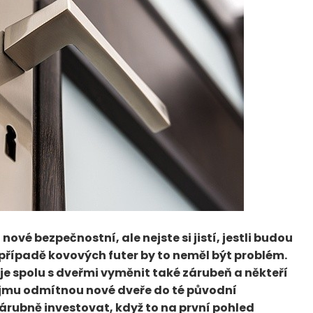
ové bezpečnostní, ale nejste si jistí, jestli budou
případě kovových futer by to neměl být problém.
e spolu s dveřmi vyměnit také zárubeň a někteří
jmu odmítnou nové dveře do té původní
árubně investovat, když to na první pohled