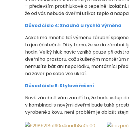
– především protihlukové a tepelně-izolační.
že od vás nebude dveřmi utíkat teplo a nao
Důvod číslo 4: Snadná a rychlá výměna
Ačkoli má mnoho lidí výměnu zárubní spoje
to jen částečná. Díky tomu, že se do zárubní l
hodin. Velký hluk navíc vzniká pouze při odst
dveřního prostoru, což zkušeným montérům nez
nemusíte bát ani nepořádku, montážníci před 
na závěr po sobě vše uklidí.
Důvod číslo 5: Stylové řešení
Nové zárubně vám zaručí to, že bude vstup do
v kombinaci s novými dveřmi bude také prost
vyrobené z kovu, není problém je obložit ste