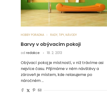
HOBBY PORADNA
RADY, TIPY, NÁVODY
Barvy v obývacím pokoji
od
redakce
18. 2. 2013
Obývací pokoj je místností, v níž trávíme asi
nejvíce času. Přijímáme v něm návštěvy a
zároveň je místem, kde relaxujeme po
náročném …