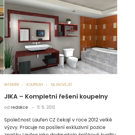
INTERIÉR
KOUPELNY
NEJNOVĚJŠÍ
JIKA – Kompletní řešení koupelny
od
redakce
11. 6. 2012
Společnost Laufen CZ čekají v roce 2012 velké
výzvy. Pracuje na posílení exkluzivní pozice
značky Laufen jako dodavatele špičkové kvality