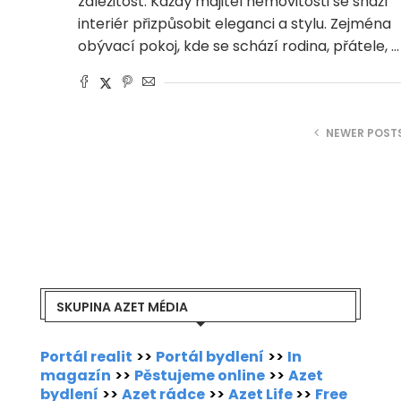
záležitost. Každý majitel nemovitosti se snaží
interiér přizpůsobit eleganci a stylu. Zejména
obývací pokoj, kde se schází rodina, přátele, …
NEWER POST
SKUPINA AZET MÉDIA
Portál realit
>>
Portál bydlení
>>
In
magazín
>>
Pěstujeme online
>>
Azet
bydlení
>>
Azet rádce
>>
Azet Life
>>
Free