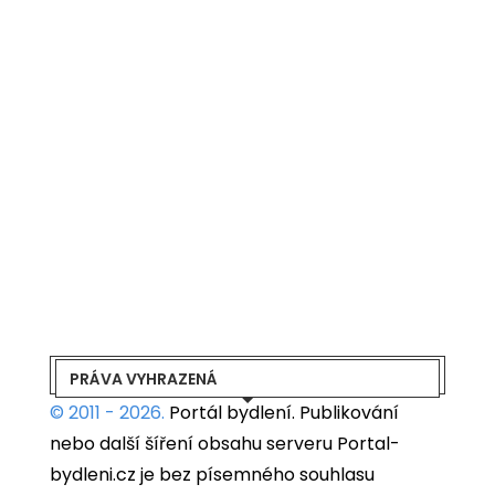
PRÁVA VYHRAZENÁ
© 2011 - 2026.
Portál bydlení.
Publikování
nebo další šíření obsahu serveru Portal-
bydleni.cz je bez písemného souhlasu