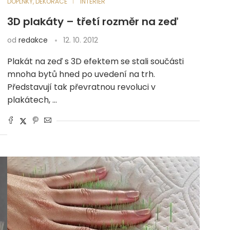
DOPLŇKY, DEKORACE
INTERIÉR
3D plakáty – třetí rozměr na zeď
od
redakce
12. 10. 2012
Plakát na zeď s 3D efektem se stali součásti
mnoha bytů hned po uvedení na trh.
Představují tak převratnou revoluci v
plakátech, …