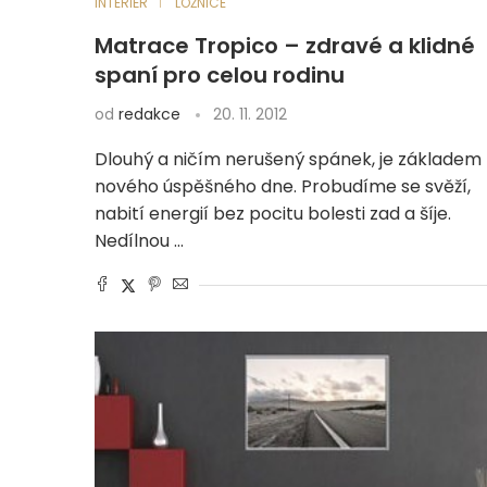
INTERIÉR
LOŽNICE
Matrace Tropico – zdravé a klidné
spaní pro celou rodinu
od
redakce
20. 11. 2012
Dlouhý a ničím nerušený spánek, je základem
nového úspěšného dne. Probudíme se svěží,
nabití energií bez pocitu bolesti zad a šíje.
Nedílnou …