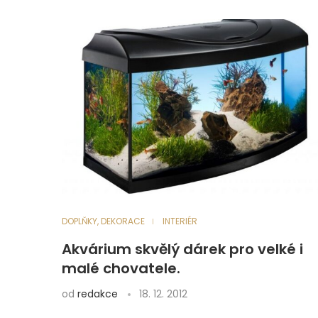
DOPLŇKY, DEKORACE
INTERIÉR
Akvárium skvělý dárek pro velké i
malé chovatele.
od
redakce
18. 12. 2012