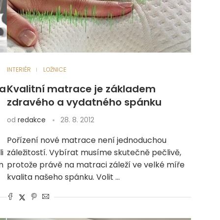
INTERIÉR
LOŽNICE
 a
Kvalitní matrace je základem
zdravého a vydatného spánku
od
redakce
28. 8. 2012
Pořízení nové matrace není jednoduchou
i
záležitostí. Vybírat musíme skutečně pečlivě,
m
protože právě na matraci záleží ve velké míře
kvalita našeho spánku. Volit …