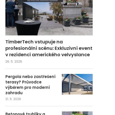
TimberTech vstupuje na
profesionální scénu: Exkluzivní event
v rezidenci amerického velvyslance
26. 5. 2026
Pergola nebo zastřešení
terasy? Průvodce
výběrem pro moderní
zahradu
21. 5. 2026
Betonové truhlíky a