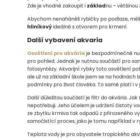
Zde je vhodné zakoupit i
základ
nu – většinou 
Abychom nenaháněli rybičky po podlaze, měl
hliníkový
ideálně s otvorem pro krmení.
Další vybavení akvaria
Osvětlení pro akvária
je bezpodmínečně nutn
pro pohled. Jednak je nutnou součástí pro sa
fotosyntézy. Akvarijní rybky toto osvětlení po
ale už na základní škole jsem se na hodinách bi
podmínky pro život člověka. To samé platí i v p
Další důležitou součástí je filtr do akvária. Jak
nepotřebuji. Jeho účelem je udržení čistoty v
ze zbytku krmiva tak odpadů z přirozeného v
samočistící proces, jako je tomu například v 
Teplota vody je pro obyvatele tropického akvár