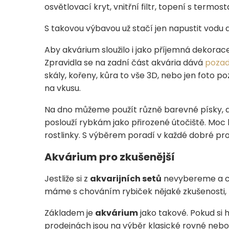
osvětlovací kryt, vnitřní filtr, topení s termo
S takovou výbavou už stačí jen napustit vodu a
Aby akvárium sloužilo i jako příjemná dekorace 
Zpravidla se na zadní část akvária dává
pozad
skály, kořeny, kůra to vše 3D, nebo jen foto p
na vkusu.
Na dno můžeme použít různě barevné písky, d
poslouží rybkám jako přirozené útočiště. Mo
rostlinky. S výběrem poradí v každé dobré pro
Akvárium pro zkušenější
Jestliže si z
akvarijních setů
nevybereme a c
máme s chováním rybiček nějaké zkušenosti,
Základem je
akvárium
jako takové. Pokud si
prodejnách jsou na výběr klasické rovné nebo 