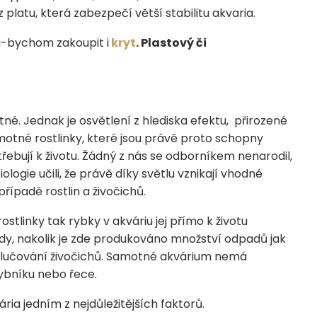
z platu, která zabezpečí větší stabilitu akvaria.
i-bychom zakoupit i
kryt
. Plastový či
é. Jednak je osvětlení z hlediska efektu, přirozené
motné rostlinky, které jsou právě proto schopny
třebují k životu. Žádný z nás se odborníkem nenarodil,
ologie učili, že právě díky světlu vznikají vhodné
řípadě rostlin a živočichů.
 rostlinky tak rybky v akváriu jej přímo k životu
ody, nakolik je zde produkováno množství odpadů jak
ylučování živočichů. Samotné akvárium nemá
rybníku nebo řece.
ia jedním z nejdůležitějších faktorů.