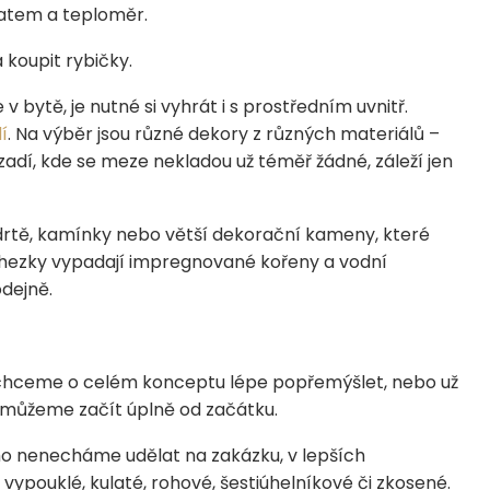
statem a teploměr.
 koupit rybičky.
v bytě, je nutné si vyhrát i s prostředním uvnitř.
í
. Na výběr jsou různé dekory z různých materiálů –
ozadí, kde se meze nekladou už téměř žádné, záleží jen
rtě, kamínky nebo větší dekorační kameny, které
c hezky vypadají impregnované kořeny a vodní
dejně.
hceme o celém konceptu lépe popřemýšlet, nebo už
 můžeme začít úplně od začátku.
 ho nenecháme udělat na zakázku, v lepších
vypouklé, kulaté, rohové, šestiúhelníkové či zkosené.