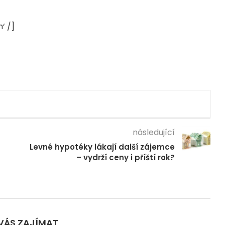
‘ /]
následující
Levné hypotéky lákají další zájemce
– vydrží ceny i příští rok?
VÁS ZAJÍMAT