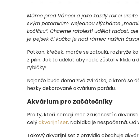
Máme před Vánoci a jako každý rok si určitě
svým potomkům. Nejednou slýcháme „mamink
kočičku“. Chceme ratolesti udělat radost, al
je pejsek či kočka je nad rámec našich časo
Potkan, křeček, morče se zatoulá, rozhryže 
z pilin. Jak to udělat aby rodič zůstal v klid
rybičky!
Nejenže bude doma živé zvířátko, o které se dě
hezky dekorované akvárium parádu.
Akvárium pro začátečníky
Pro ty, kteří nemají moc zkušeností s akvaristi
celý
akvarijní set
. Nabídka je nespočetná. Od v
Takový akvarijní set z pravidla obsahuje akvár