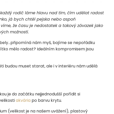
 každý rodič láme hlavu nad tím, čím udělat radost
o, já bych chtěl pejska nebo aspoň
e víme, že času je nedostatek a takový závazek jako
vých možností.
kabely…připomíná nám myš, bojíme se nepořádku
u a dítko mělo radost? Ideálním kompromisem jsou
ti budou muset starat, ale i v interiéru nám udělá
kou je do začátku nejjednodušší pořídit si
elikosti
akvária
po barvu krytu.
ium (velikost je na našem uvážení), plastový