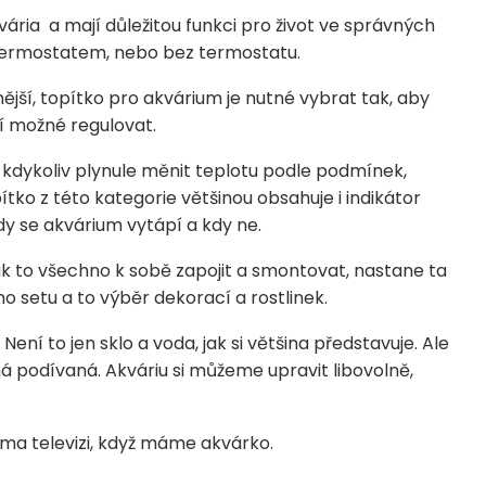
ária a mají důležitou funkci pro život ve správných
termostatem, nebo bez termostatu.
jší, topítko pro akvárium je nutné vybrat tak, aby
í možné regulovat.
 kdykoliv plynule měnit teplotu podle podmínek,
tko z této kategorie většinou obsahuje i indikátor
dy se akvárium vytápí a kdy ne.
k to všechno k sobě zapojit a smontovat, nastane ta
o setu a to výběr dekorací a rostlinek.
ení to jen sklo a voda, jak si většina představuje. Ale
podívaná. Akváriu si můžeme upravit libovolně,
ma televizi, když máme akvárko.