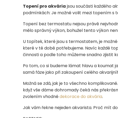
Topení pro akvária
jsou součásti každého akv
podmínkách: Je možné volit mezi topením s 
Topení bez termostatu nejsou právě nejvhodně
mělo správný výkon, bohužel tento výkon nen
U topítek, které jsou s termostatem, je možné
které v té době potřebujeme. Navíc každé topí
činnosti a podle toho můžeme snadno zjistit k
Po tom, co si budeme lámat hlavu a koumat ja
samá fáze jako při zakoupení celého akvarijníh
Možná se zdá, jak je to všechno komplikované. N
když vše dáme dohromady čeká nás překrásná 
zvolením vhodné
dekorace do akvária
.
Jak vám řekne nejeden akvarista. Proč mít do