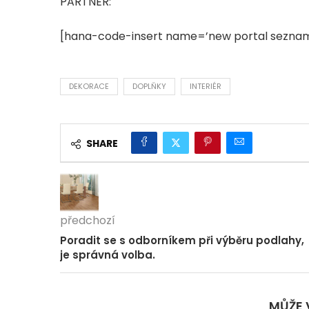
PARTNER:
[hana-code-insert name=’new portal seznam
DEKORACE
DOPLŇKY
INTERIÉR
SHARE
předchozí
Poradit se s odborníkem při výběru podlahy,
je správná volba.
MŮŽE 