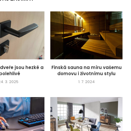
dveře jsou hezké a
Finská sauna na míru vašemu
polehlivé
domovu i životnímu stylu
24. 3. 2025
1. 7. 2024