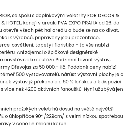
ERIOR, se spolu s doplňkovými veletrhy FOR DECOR &
 HOTEL, konají v areálu PVA EXPO PRAHA od 26. do
 otevře všech pět hal areálu a bude se na co dívat.
kolik výrobců, připraveny jsou prezentace,
e, osvětlení, tapety i floristika – to vše nabízí
riéru. Ani zájemci o špičkové designérské
do návštěvnické soutěže Podzimní favorit výstav,
rmy Dřevojas za 50 000,- Kč. Podobné ceny nabízí
 téměř 500 vystavovatelů, nárůst výstavní plochy je o
ek výstav již překonala o 60 % loňskou a k dispozici
 více než 4200 aktivních fanoušků. Nyní už zbývá jen
ních pražských veletrhů dosud na světě největší
E o úhlopříčce 90“ /229cm/ s velmi nízkou spotřebou
ravy v ceně 1,6 milionu korun.