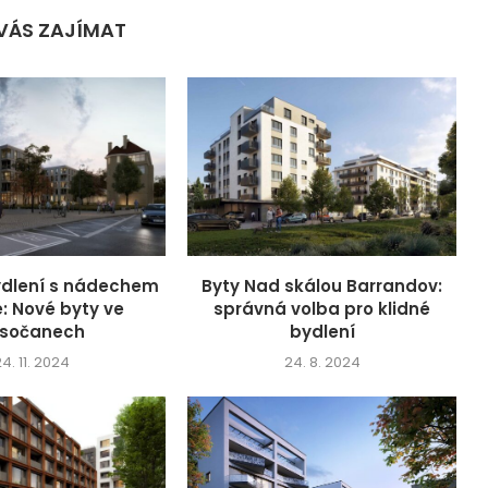
VÁS ZAJÍMAT
ydlení s nádechem
Byty Nad skálou Barrandov:
e: Nové byty ve
správná volba pro klidné
sočanech
bydlení
4. 11. 2024
24. 8. 2024