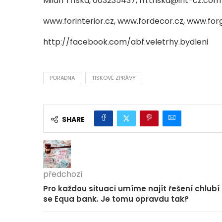
Milan Tříska, 603235437, m.triska@int-cz.com
www.forinterior.cz, www.fordecor.cz, www.for
http://facebook.com/abf.veletrhy.bydleni
PORADNA
TISKOVÉ ZPRÁVY
SHARE
předchozí
Pro každou situaci umíme najít řešení chlubí
se Equa bank. Je tomu opravdu tak?