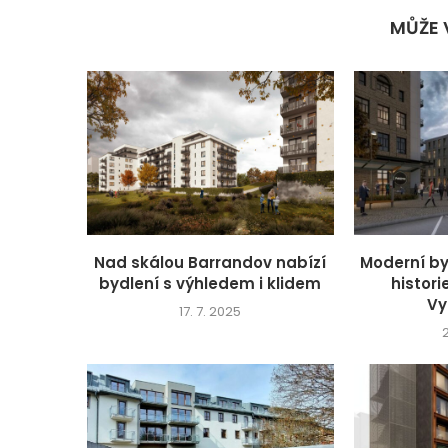
MŮŽE 
Nad skálou Barrandov nabízí
Moderní b
bydlení s výhledem i klidem
histori
Vy
17. 7. 2025
2