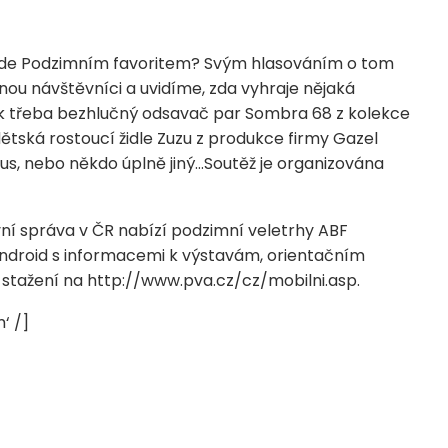
de Podzimním favoritem? Svým hlasováním o tom
ou návštěvníci a uvidíme, zda vyhraje nějaká
k třeba bezhlučný odsavač par Sombra 68 z kolekce
dětská rostoucí židle Zuzu z produkce firmy Gazel
s, nebo někdo úplně jiný…Soutěž je organizována
avní správa v ČR nabízí podzimní veletrhy ABF
Android s informacemi k výstavám, orientačním
 stažení na http://www.pva.cz/cz/mobilni.asp.
‘ /]