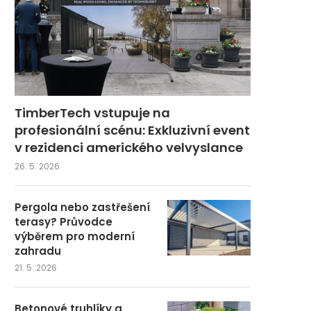
TimberTech vstupuje na
profesionální scénu: Exkluzivní event
v rezidenci amerického velvyslance
26. 5. 2026
Pergola nebo zastřešení
terasy? Průvodce
výběrem pro moderní
zahradu
21. 5. 2026
Betonové truhlíky a