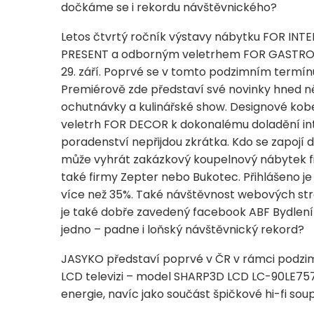
dočkáme se i rekordu návštěvnického?
Letos čtvrtý ročník výstavy nábytku FOR INT
PRESENT a odborným veletrhem FOR GASTRO &
29. září. Poprvé se v tomto podzimním termínu
Premiérově zde představí své novinky hned ně
ochutnávky a kulinářské show. Designové koberc
veletrh FOR DECOR k dokonalému doladění inte
poradenství nepřijdou zkrátka. Kdo se zapojí 
může vyhrát zakázkový koupelnový nábytek fi
také firmy Zepter nebo Bukotec. Přihlášeno je
více než 35%. Také návštěvnost webových strán
je také dobře zavedený facebook ABF Bydlení s
jedno – padne i loňský návštěvnický rekord?
JASYKO představí poprvé v ČR v rámci podzim
LCD televizi – model SHARP3D LCD LC-90LE757
energie, navíc jako součást špičkové hi-fi soup