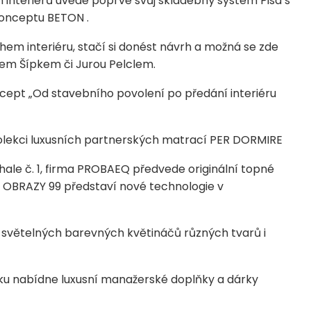
interiérů uvede poprvé svůj skladebný systém Pisa s
konceptu BETON .
m interiéru, stačí si donést návrh a možná se zde
em Šípkem či Jurou Pelclem.
oncept „Od stavebního povolení po předání interiéru
lekci luxusních partnerských matrací PER DORMIRE
ale č. 1, firma PROBAEQ předvede originální topné
OBRAZY 99 představí nové technologie v
í světelných barevných květináčů různých tvarů i
u nabídne luxusní manažerské doplňky a dárky