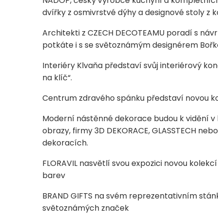
NADOP, český výrobce kuchyní a kompletních 
dvířky z osmivrstvé dýhy a designové stoly z 
Architekti z CZECH DECOTEAMU poradí s návrhe
potkáte i s se světoznámým designérem Bořk
Interiéry Klvaňa představí svůj interiérový k
na klíč“.
Centrum zdravého spánku představí novou ko
Moderní nástěnné dekorace budou k vidění v h
obrazy, firmy 3D DEKORACE, GLASSTECH nebo 
dekoracích.
FLORAVIL nasvětlí svou expozici novou kolekc
barev
BRAND GIFTS na svém reprezentativním stánk
světoznámých značek