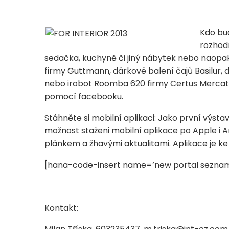
Kdo bu
rozhodn
sedačka, kuchyně či jiný nábytek nebo naopa
firmy Guttmann, dárkové balení čajů Basilur, 
nebo irobot Roomba 620 firmy Certus Mercatu
pomocí facebooku.
Stáhněte si mobilní aplikaci: Jako první výst
možnost staženi mobilní aplikace po Apple i 
plánkem a žhavými aktualitami. Aplikace je ke
[hana-code-insert name=’new portal seznam
Kontakt: