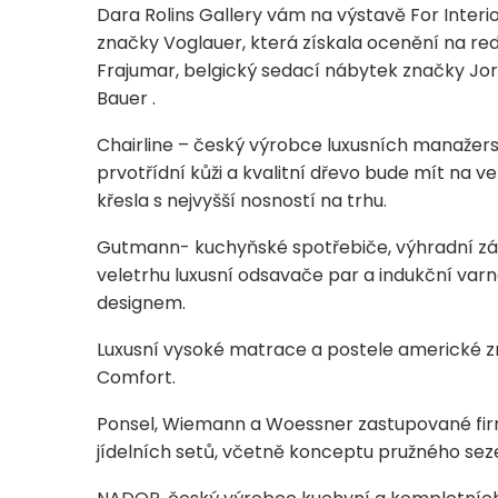
Dara Rolins Gallery vám na výstavě For Inter
značky Voglauer, která získala ocenění na re
Frajumar, belgický sedací nábytek značky Jori 
Bauer .
Chairline – český výrobce luxusních manažer
prvotřídní kůži a kvalitní dřevo bude mít na v
křesla s nejvyšší nosností na trhu.
Gutmann- kuchyňské spotřebiče, výhradní z
veletrhu luxusní odsavače par a indukční var
designem.
Luxusní vysoké matrace a postele americké zn
Comfort.
Ponsel, Wiemann a Woessner zastupované firmo
jídelních setů, včetně konceptu pružného se