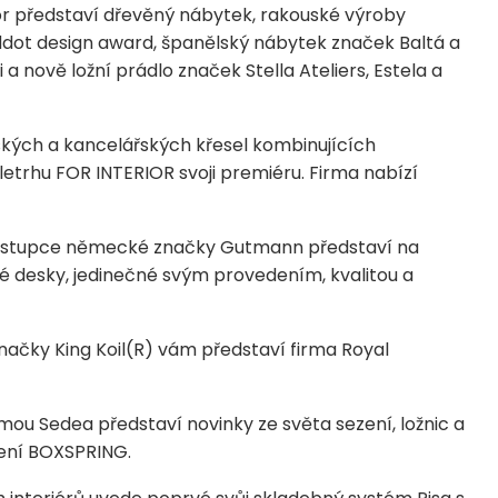
ior představí dřevěný nábytek, rakouské výroby
ddot design award, španělský nábytek značek Baltá a
a nově ložní prádlo značek Stella Ateliers, Estela a
ských a kancelářských křesel kombinujících
eletrhu FOR INTERIOR svoji premiéru. Firma nabízí
ástupce německé značky Gutmann představí na
né desky, jedinečné svým provedením, kvalitou a
ačky King Koil(R) vám představí firma Royal
u Sedea představí novinky ze světa sezení, ložnic a
zení BOXSPRING.