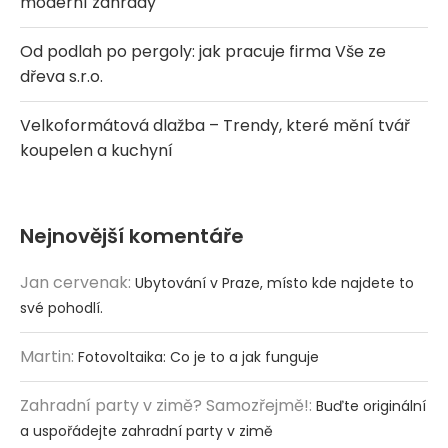
moderní zahrady
Od podlah po pergoly: jak pracuje firma Vše ze
dřeva s.r.o.
Velkoformátová dlažba – Trendy, které mění tvář
koupelen a kuchyní
Nejnovější komentáře
Jan cervenak
:
Ubytování v Praze, místo kde najdete to
své pohodlí.
Martin
:
Fotovoltaika: Co je to a jak funguje
Zahradní party v zimě? Samozřejmě!
:
Buďte originální
a uspořádejte zahradní party v zimě