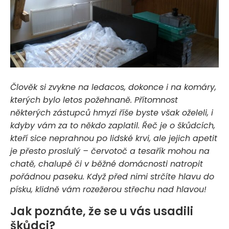
Člověk si zvykne na ledacos, dokonce i na komáry,
kterých bylo letos požehnaně. Přítomnost
některých zástupců hmyzí říše byste však oželeli, i
kdyby vám za to někdo zaplatil. Řeč je o škůdcích,
kteří sice neprahnou po lidské krvi, ale jejich apetit
je přesto proslulý – červotoč a tesařík mohou na
chatě, chalupě či v běžné domácnosti natropit
pořádnou paseku. Když před nimi strčíte hlavu do
písku, klidně vám rozežerou střechu nad hlavou!
Jak poznáte, že se u vás usadili
škůdci?