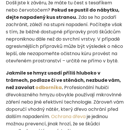
Došli jste k závěru, že máte tu čest s tesaříkem
nebo červotočem?
Pokud se pustil do nábytku,
dejte napadený kus stranou.
Zda se ho podaří
zachránit, záleží na stupni napadení. Počítejte však
s tím, že běžně dostupné přípravky proti škůdcům
neproniknou dále než do svrchní vrstvy. V případě
agresivnějších přípravků může být výsledek o něco
lepší, ale nezapomeňte očistnou kúru provést na
otevřeném prostranství – určitě ne přímo v bytě.
Jakmile se hmyz usadí příliš hluboko v
trámech, podlaze či ve stěnách, nezbude vám,
než zavolat
odborníka
.
Profesionální hubiči
dřevokazného hmyzu obvykle používají mikrovlnné
záření nebo jiné efektivní technologie. Zároveň vám
doporučí vhodný nátěr, který dřevo ochrání před
dalším napadením.
Ochrana dřeva
je jedinou
možnou prevencí, jinak hrozí, že se škůdci