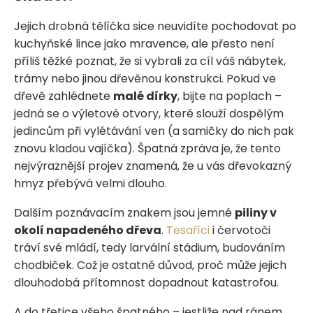
Jejich drobná tělíčka sice neuvidíte pochodovat po
kuchyňské lince jako mravence, ale přesto není
příliš těžké poznat, že si vybrali za cíl váš nábytek,
trámy nebo jinou dřevěnou konstrukci. Pokud ve
dřevě zahlédnete
malé dírky
, bijte na poplach –
jedná se o výletové otvory, které slouží dospělým
jedincům při vylétávání ven (a samičky do nich pak
znovu kladou vajíčka). Špatná zpráva je, že tento
nejvýraznější projev znamená, že u vás dřevokazný
hmyz přebývá velmi dlouho.
Dalším poznávacím znakem jsou jemné
piliny v
okolí napadeného dřeva
.
Tesaříci
i červotoči
tráví své mládí, tedy larvální stádium, budováním
chodbiček. Což je ostatně důvod, proč může jejich
dlouhodobá přítomnost dopadnout katastrofou.
A do třetice všeho špatného – jestliže nad ránem