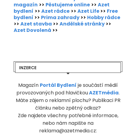
magazín
>>
Pěstujeme online
>>
Azet
bydlení
>>
Azet rádce
>>
Azet Life
>>
Free
bydlení
>>
Prima zahrady
>>
Hobby rádce
>>
Azet stavba
>>
Andělské stránky
>>
Azet Dovolená
>>
INZERCE
Magazín
Portál Bydlení
je součástí médií
provozovaných pod hlavičkou
AZETmédia
.
Máte zájem o reklamní plochu? Publikaci PR
článku nebo zpětný odkaz?
Zde najdete všechny potřebné informace,
nebo nám napište na
reklama@azetmedia.cz: