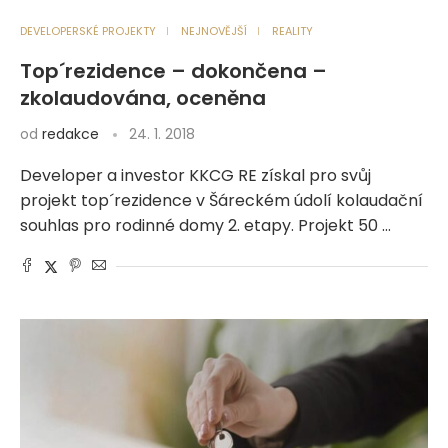
DEVELOPERSKÉ PROJEKTY
NEJNOVĚJŠÍ
REALITY
Top´rezidence – dokončena –
zkolaudována, oceněna
od
redakce
24. 1. 2018
Developer a investor KKCG RE získal pro svůj
projekt top´rezidence v Šáreckém údolí kolaudační
souhlas pro rodinné domy 2. etapy. Projekt 50 …