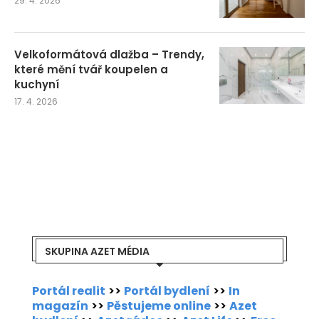
29. 4. 2026
Velkoformátová dlažba – Trendy,
které mění tvář koupelen a
kuchyní
17. 4. 2026
SKUPINA AZET MÉDIA
Portál realit
>>
Portál bydlení
>>
In
magazín
>>
Pěstujeme online
>>
Azet