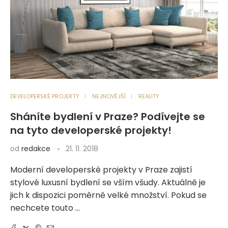
DEVELOPERSKÉ PROJEKTY
NEJNOVĚJŠÍ
REALITY
Sháníte bydlení v Praze? Podívejte se
na tyto developerské projekty!
od
redakce
21. 11. 2018
Moderní developerské projekty v Praze zajistí
stylové luxusní bydlení se vším všudy. Aktuálně je
jich k dispozici poměrně velké množství. Pokud se
nechcete touto …