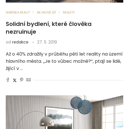
NABÍDKA REALIT
NEJNOVĚJŠÍ
REALITY
Solidní bydlení, které člověka
nezruinuje
od
redakce
27. 5. 2019
Až o 40% zdražily v průběhu pěti let reality na území
hlavního města. „Je to vůbec možné?“, ptají se lidé,
žijící v …