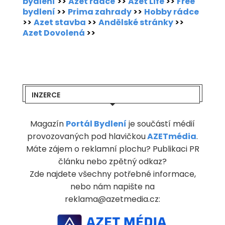
bydlení
>>
Azet rádce
>>
Azet Life
>>
Free
bydlení
>>
Prima zahrady
>>
Hobby rádce
>>
Azet stavba
>>
Andělské stránky
>>
Azet Dovolená
>>
INZERCE
Magazín
Portál Bydlení
je součástí médií
provozovaných pod hlavičkou
AZETmédia
.
Máte zájem o reklamní plochu? Publikaci PR
článku nebo zpětný odkaz?
Zde najdete všechny potřebné informace,
nebo nám napište na
reklama@azetmedia.cz: