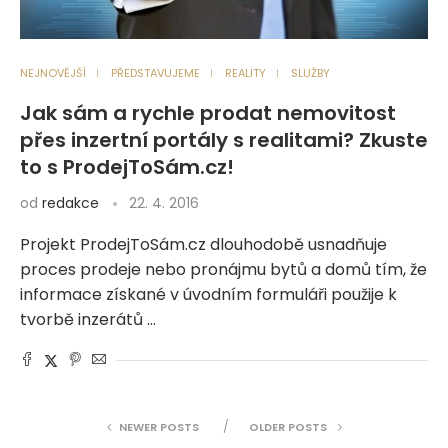
NEJNOVĚJŠÍ
PŘEDSTAVUJEME
REALITY
SLUŽBY
Jak sám a rychle prodat nemovitost
přes inzertní portály s realitami? Zkuste
to s ProdejToSám.cz!
od
redakce
22. 4. 2016
Projekt ProdejToSám.cz dlouhodobě usnadňuje
proces prodeje nebo pronájmu bytů a domů tím, že
informace získané v úvodním formuláři použije k
tvorbě inzerátů …
NEWER POSTS
OLDER POSTS