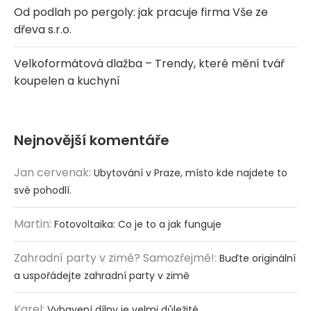
Od podlah po pergoly: jak pracuje firma Vše ze
dřeva s.r.o.
Velkoformátová dlažba – Trendy, které mění tvář
koupelen a kuchyní
Nejnovější komentáře
Jan cervenak
:
Ubytování v Praze, místo kde najdete to
své pohodlí.
Martin
:
Fotovoltaika: Co je to a jak funguje
Zahradní party v zimě? Samozřejmě!
:
Buďte originální
a uspořádejte zahradní party v zimě
Karel
:
Vybavení dílny je velmi důležité