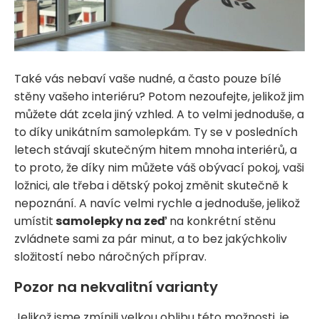
Také vás nebaví vaše nudné, a často pouze bílé
stěny vašeho interiéru? Potom nezoufejte, jelikož jim
můžete dát zcela jiný vzhled. A to velmi jednoduše, a
to díky unikátním samolepkám. Ty se v posledních
letech stávají skutečným hitem mnoha interiérů, a
to proto, že díky nim můžete váš obývací pokoj, vaši
ložnici, ale třeba i dětský pokoj změnit skutečně k
nepoznání. A navíc velmi rychle a jednoduše, jelikož
umístit
samolepky na zeď
na konkrétní stěnu
zvládnete sami za pár minut, a to bez jakýchkoliv
složitostí nebo náročných příprav.
Pozor na nekvalitní varianty
Jelikož jsme zmínili velkou oblibu této možnosti, je