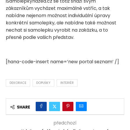
iSamolepkynazed.cz se totiž snaží svým
zákazníkům vycházet maximálně vstříc, a tak
nabídne nejenom možnost individuální úpravy
konkrétní samolepky, ale nabídne také možnost
nechat si samolepku vyrobit na zakázku, a to
přesně podle vašich představ.
[hana-code-insert name=’new portal seznam‘ /]
DEKORACE
DOPLŇKY
INTERIÉR
SHARE
předchozí