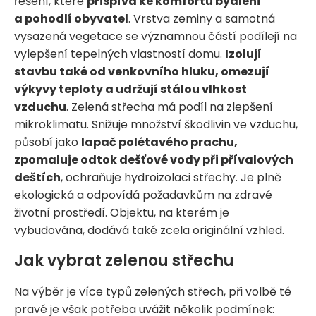
řešení, které
přispívá ke komfortu bydlení
a pohodlí obyvatel
. Vrstva zeminy a samotná
vysazená vegetace se významnou částí podílejí na
vylepšení tepelných vlastností domu.
Izolují
stavbu také od venkovního hluku, omezují
výkyvy teploty a udržují stálou vlhkost
vzduchu
. Zelená střecha má podíl na zlepšení
mikroklimatu. Snižuje množství škodlivin ve vzduchu,
působí jako
lapač polétavého prachu,
zpomaluje odtok dešťové vody při přívalových
deštích
, ochraňuje hydroizolaci střechy. Je plně
ekologická a odpovídá požadavkům na zdravé
životní prostředí. Objektu, na kterém je
vybudována, dodává také zcela originální vzhled.
Jak vybrat zelenou střechu
Na výběr je více typů zelených střech, při volbě té
pravé je však potřeba uvážit několik podmínek: