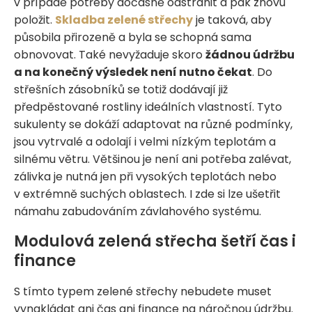
v případě potřeby dočasně odstranit a pak znovu
položit.
Skladba zelené střechy
je taková, aby
působila přirozeně a byla se schopná sama
obnovovat. Také nevyžaduje skoro
žádnou údržbu
a na konečný výsledek není nutno čekat
. Do
střešních zásobníků se totiž dodávají již
předpěstované rostliny ideálních vlastností. Tyto
sukulenty se dokáží adaptovat na různé podmínky,
jsou vytrvalé a odolají i velmi nízkým teplotám a
silnému větru. Většinou je není ani potřeba zalévat,
zálivka je nutná jen při vysokých teplotách nebo
v extrémně suchých oblastech. I zde si lze ušetřit
námahu zabudováním závlahového systému.
Modulová zelená střecha šetří čas i
finance
S tímto typem zelené střechy nebudete muset
vynakládat ani čas ani finance na náročnou údržbu.