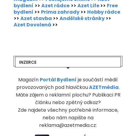
bydlení
>>
Azet rádce
>>
Azet Life
>>
Free
bydlení
>>
Prima zahrady
>>
Hobby rádce
>>
Azet stavba
>>
Andělské stránky
>>
Azet Dovolená
>>
INZERCE
Magazín
Portál Bydlení
je součástí médií
provozovaných pod hlavičkou
AZETmédia
.
Máte zájem o reklamní plochu? Publikaci PR
článku nebo zpětný odkaz?
Zde najdete všechny potřebné informace,
nebo nám napište na
reklama@azetmedia.cz: