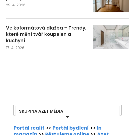
29. 4. 2026
Velkoformátová dlažba – Trendy,
které mění tvář koupelen a
kuchyní
17. 4. 2026
SKUPINA AZET MÉDIA
Portál realit
>>
Portál bydlení
>>
In
magazín
>>
Pěstujeme online
>>
Azet