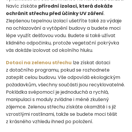
Navíc získáte
přírodní izolaci, která dokáže
ochránit střechu před účinky UV záření
.
Zlepšenou tepelnou izolací ušetříte také za výdaje
na ochlazování a vytápění budovy a budete moci
lépe využít dešťovou vodu. Budete si také užívat
klidného odpočinku, protože vegetační pokrývka
vás dokáže izolovat od okolního hluku.
Dotaci na zelenou střechu
lze získat dotaci
z dotačního programu, pokud se rozhodnete
zateplit celou budovu. Vše odpovídá ekologickým
požadavkům, všechny součásti jsou recyklovatelné.
Pokládka svépomocí je jednoduchá a rychlá,
manipulaci s moduly zvládne i méně zkušený
zájemce. Zelenou střechu získáte okamžitě i s již
vzrostlými rostlinami, takže se budete moci těšit
z krásného vzhledu ihned po položení.