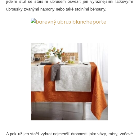
jídelní stůl se starším ubrusem osvěžit jen výraznějšími látkovými
ubrousky zvanými naprony nebo také stolními běhouny.
A pak už jen stačí vybrat nejmenší drobnosti jako vázy, mísy, voňavé