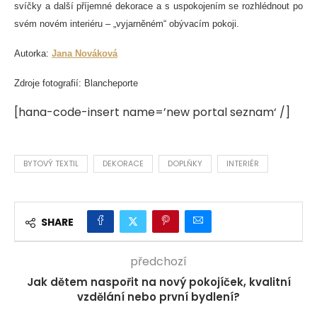
svíčky a další příjemné dekorace a s uspokojením se rozhlédnout po
svém novém interiéru – „vyjarněném“ obývacím pokoji.
Autorka:
Jana Nováková
Zdroje fotografií: Blancheporte
[hana-code-insert name=’new portal seznam‘ /]
BYTOVÝ TEXTIL
DEKORACE
DOPLŇKY
INTERIÉR
SHARE
předchozí
Jak dětem naspořit na nový pokojíček, kvalitní
vzdělání nebo první bydlení?