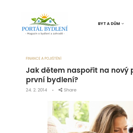
BYT A DŮM
FINANCE A POJIŠTĚNÍ
Jak dětem naspořit na nový p
první bydlení?
24. 2. 2014
Share