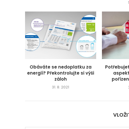
Obáváte se nedoplatku za
Potřebuje
energií? Překontrolujte si výši
aspekt
záloh
poříze
31. 8. 2021
VLOŽ