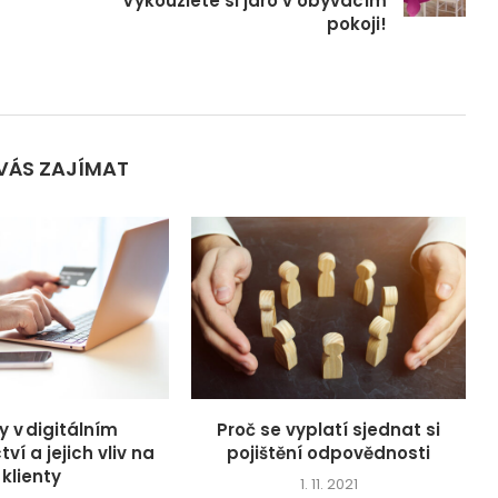
Vykouzlete si jaro v obývacím
pokoji!
VÁS ZAJÍMAT
y v digitálním
Proč se vyplatí sjednat si
ví a jejich vliv na
pojištění odpovědnosti
klienty
1. 11. 2021