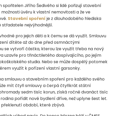
ořitelen Jiřího Šedivého si lidé pořizují stavební
ě možnosti úvěru k vlastní nemovitosti a že ve
ové.
Stavební spoření
je z dlouhodobého hlediska
střadatele nejvýhodnější.
 vhodné pro jejich děti a k čemu se dá využít. Smlouvu
zení dítěte až do dne před osmnáctými
bu se vytvoří částka, kterou lze využít třeba na nový
a uzavře pro třináctiletého dospívajícího, po jejím
okoškolského studia. Nebo se může dospělý potomek
rem využít k pořízení vlastní garsonky.
dina smlouvu o stavebním spoření pro každého svého
e mít čtyři smlouvy a čerpá čtyřikrát státní
hromady sedm tisíc korun, získá ročně dvanáct tisíc
 rodina pořídit nové bydlení dříve, než uplyne šest let.
 překlenutí období, které zbývá.
dalších výhod navíc. Do konce března běží v ČMSS