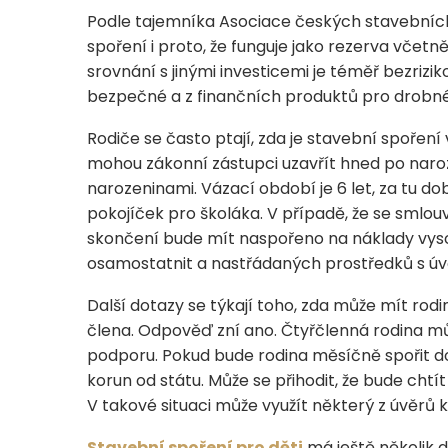
Podle tajemníka Asociace českých stavebních sp
spoření i proto, že funguje jako rezerva včetn
srovnání s jinými investicemi je téměř bezrizik
bezpečné a z finančních produktů pro drobné 
Rodiče se často ptají, zda je stavební spoření
mohou zákonní zástupci uzavřít hned po naro
narozeninami. Vázací období je 6 let, za tu do
pokojíček pro školáka. V případě, že se smlouv
skončení bude mít naspořeno na náklady vys
osamostatnit a nastřádaných prostředků s úvě
Další dotazy se týkají toho, zda může mít ro
člena. Odpověď zní ano. Čtyřčlenná rodina můž
podporu. Pokud bude rodina měsíčně spořit do
korun od státu. Může se přihodit, že bude chtít
V takové situaci může využít některý z úvěrů k
Stavební spoření pro děti
má ještě několik 