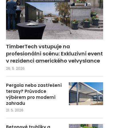
TimberTech vstupuje na
profesionální scénu: Exkluzivní event
v rezidenci amerického velvyslance
26. 5. 2026
Pergola nebo zastřešení
terasy? Průvodce
výběrem pro moderní
zahradu
21. 5. 2026
Betonové truhlíky a