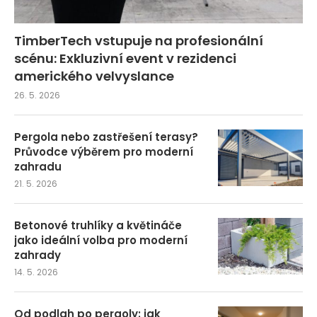
TimberTech vstupuje na profesionální
scénu: Exkluzivní event v rezidenci
amerického velvyslance
26. 5. 2026
Pergola nebo zastřešení terasy?
Průvodce výběrem pro moderní
zahradu
21. 5. 2026
Betonové truhlíky a květináče
jako ideální volba pro moderní
zahrady
14. 5. 2026
Od podlah po pergoly: jak