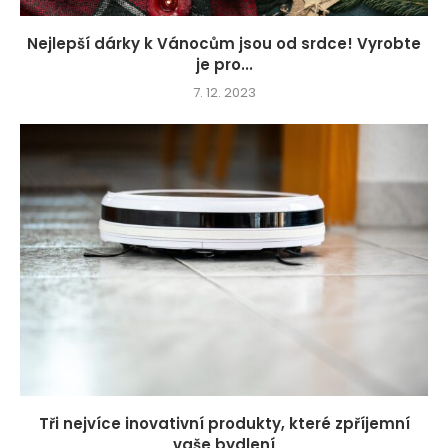
Nejlepší dárky k Vánocům jsou od srdce! Vyrobte
je pro...
7. 12. 2023
Tři nejvíce inovativní produkty, které zpříjemní
vaše bydlení