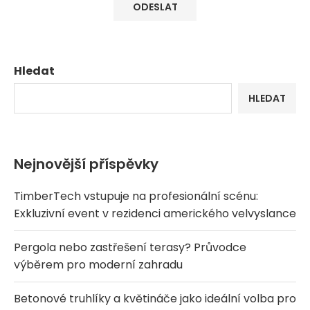
Hledat
HLEDAT
Nejnovější příspěvky
TimberTech vstupuje na profesionální scénu:
Exkluzivní event v rezidenci amerického velvyslance
Pergola nebo zastřešení terasy? Průvodce
výběrem pro moderní zahradu
Betonové truhlíky a květináče jako ideální volba pro