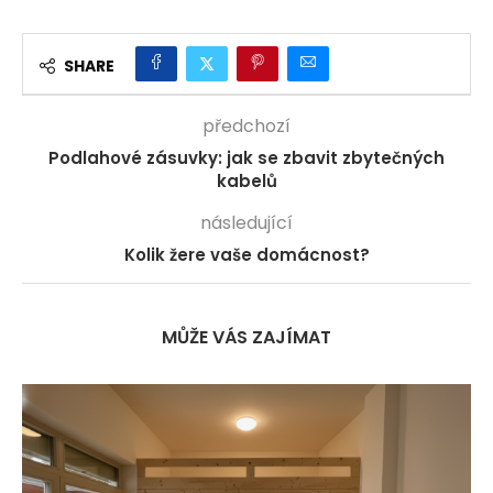
SHARE
předchozí
Podlahové zásuvky: jak se zbavit zbytečných
kabelů
následující
Kolik žere vaše domácnost?
MŮŽE VÁS ZAJÍMAT