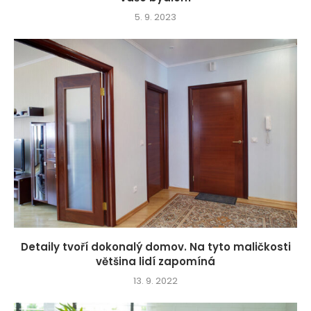
5. 9. 2023
Detaily tvoří dokonalý domov. Na tyto maličkosti
většina lidí zapomíná
13. 9. 2022