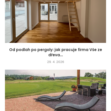
Od podlah po pergoly: jak pracuje firma Vše ze
dřeva...
29. 4. 2026