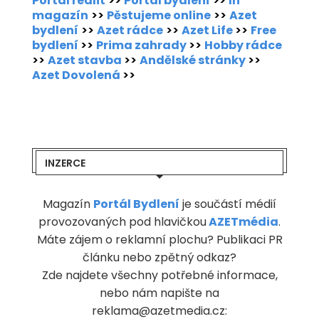
Portál realit
>>
Portál bydlení
>>
In
magazín
>>
Pěstujeme online
>>
Azet
bydlení
>>
Azet rádce
>>
Azet Life
>>
Free
bydlení
>>
Prima zahrady
>>
Hobby rádce
>>
Azet stavba
>>
Andělské stránky
>>
Azet Dovolená
>>
INZERCE
Magazín
Portál Bydlení
je součástí médií
provozovaných pod hlavičkou
AZETmédia
.
Máte zájem o reklamní plochu? Publikaci PR
článku nebo zpětný odkaz?
Zde najdete všechny potřebné informace,
nebo nám napište na
reklama@azetmedia.cz: