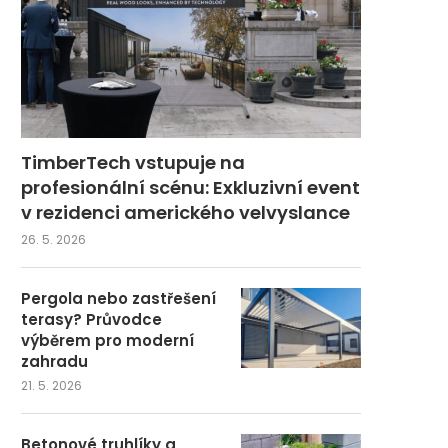
TimberTech vstupuje na
profesionální scénu: Exkluzivní event
v rezidenci amerického velvyslance
26. 5. 2026
Pergola nebo zastřešení
terasy? Průvodce
výběrem pro moderní
zahradu
21. 5. 2026
Betonové truhlíky a