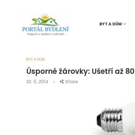
BYT A DŮM
BYT A DŮM
Úsporné žárovky: Ušetří až 80
20. 5. 2014
Share