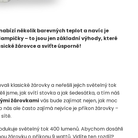
, nabízí několik barevných teplot a navíc je
ampičky – to jsou jen základní výhody, které
sické žárovce a sviťte úsporně!
ali klasické žárovky a neřešili jejich světelný tok
i jsme, jak svítí stovka a jak šedesátka, a tím náš
nými žárovkami
vás bude zajímat nejen, jak moc
 Co nás ale často zajímá nejvíce je příkon žárovky –
sítě.
odukuje světelný tok 400 lumenů. Abychom dosáhli
nou žárovku o příkonu 9 wattů. Vidíte ten rozdíl?