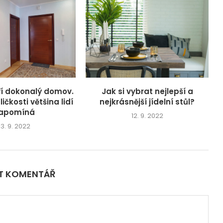
oří dokonalý domov.
Jak si vybrat nejlepší a
ičkosti většina lidí
nejkrásnější jídelní stůl?
apomíná
12. 9. 2022
13. 9. 2022
IT KOMENTÁŘ