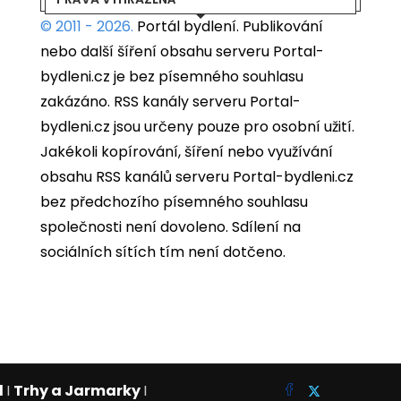
© 2011 - 2026.
Portál bydlení.
Publikování
nebo další šíření obsahu serveru Portal-
bydleni.cz je bez písemného souhlasu
zakázáno. RSS kanály serveru Portal-
bydleni.cz jsou určeny pouze pro osobní užití.
Jakékoli kopírování, šíření nebo využívání
obsahu RSS kanálů serveru Portal-bydleni.cz
bez předchozího písemného souhlasu
společnosti není dovoleno. Sdílení na
sociálních sítích tím není dotčeno.
d
I
Trhy a Jarmarky
I