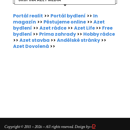
Portál realit
>>
Portál bydlení
>>
In
magazín
>>
Pěstujeme online
>>
Azet
bydlení
>>
Azet rádce
>>
Azet Life
>>
Free
bydlení
>>
Prima zahrady
>>
Hobby rádce
>>
Azet stavba
>>
Andělské stránky
>>
Azet Dovolená
>>
–
Copyright © 2011 – 2026 – All rights reserved. Design by