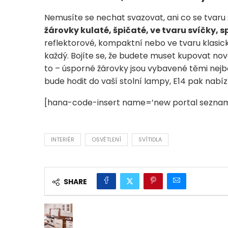
Nemusíte se nechat svazovat, ani co se tvaru
žárovky kulaté, špičaté, ve tvaru svíčky, s
reflektorové, kompaktní nebo ve tvaru klasic
každý. Bojíte se, že budete muset kupovat n
to – úsporné žárovky jsou vybavené těmi nejbě
bude hodit do vaší stolní lampy, E14 pak nabí
[hana-code-insert name=’new portal seznam
INTERIÉR
OSVĚTLENÍ
SVÍTIDLA
SHARE