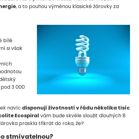
energie
, a to pouhou výměnou klasické žárovky za
é bílé
ní si však
vních
 hodnotou
 dětský
– pod 3 000
vek navíc
disponují životností v řádu několika tisíc
colite Ecospiral
vám bude skvěle sloužit dlouhých 8
žárovka praskla třikrát do roka, že?
ebo stmívatelnou?