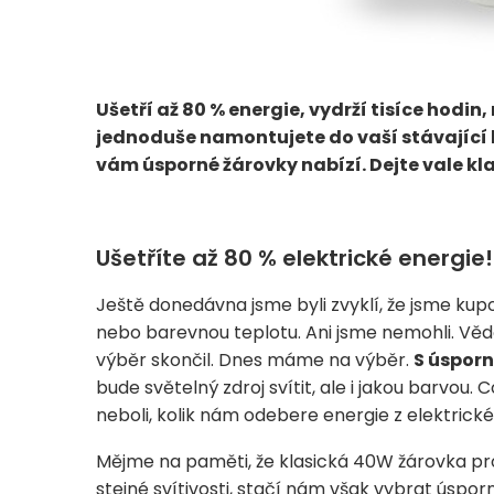
Ušetří až 80 % energie, vydrží tisíce hodin
jednoduše namontujete do vaší stávající l
vám úsporné žárovky nabízí. Dejte vale kla
Ušetříte až 80 % elektrické energie!
Ještě donedávna jsme byli zvyklí, že jsme kupov
nebo barevnou teplotu. Ani jsme nemohli. Věděl
výběr skončil. Dnes máme na výběr.
S úspor
bude světelný zdroj svítit, ale i jakou barvou.
neboli, kolik nám odebere energie z elektrické 
Mějme na paměti, že klasická 40W žárovka pr
stejné svítivosti, stačí nám však vybrat úspor