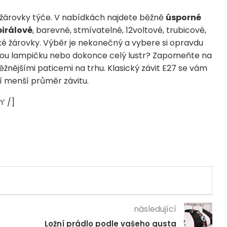
 žárovky týče. V nabídkách najdete běžně
úsporné
pirálové
, barevné, stmívatelné, 12voltové, trubicové,
ké žárovky. Výběr je nekonečný a vybere si opravdu
ovou lampičku nebo dokonce celý lustr? Zapomeňte na
žnějšími paticemi na trhu. Klasický závit E27 se vám
zí menší průměr závitu.
‘ /]
následující
Ložní prádlo podle vašeho gusta