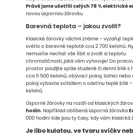
Právě jsme ušetřili celých 78 % elektrické 
novou úspornou žárovku.
Barevná teplota – jakou zvolit?
Klasické žárovky všichni známe – vyzařují tepl
světlo o barevné teplotě cca 2 700 kelvinů. Ny
nemusíte nechat vše líbit a zvolit si teplotu
chromatičnosti, jaká vám vyhovuje! Do praco
prostor použijte spíše studené či denní bílé s
cca 5 500 kelvinů; obývací pokoj, ložnici nebo
pokoj vybavte svítidlem o odstínu teplé bílé 
kelvinů.
Úsporné žárovky na rozdíl od klasických žáro
hodin
. Například oblíbená úsporná žárovka
E
000 hodin! Kde jsou ty časy, kdy vám klasická 
Je libo kulatou, ve tvaru svíčky n