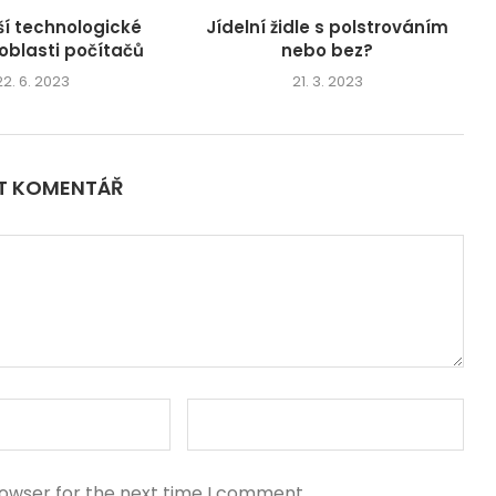
ší technologické
Jídelní židle s polstrováním
 oblasti počítačů
nebo bez?
22. 6. 2023
21. 3. 2023
IT KOMENTÁŘ
rowser for the next time I comment.