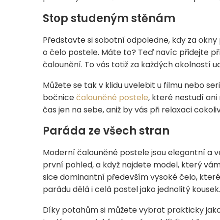
Stop studeným stěnám
Představte si sobotní odpoledne, kdy za okny 
o čelo postele. Máte to? Teď navíc přidejte p
čalounění. To vás totiž za každých okolností
Můžete se tak v klidu uvelebit u filmu nebo ser
bočnice
čalouněné postele
, které nestudí an
čas jen na sebe, aniž by vás při relaxaci cokoliv 
Paráda ze všech stran
Moderní čalouněné postele jsou elegantní a vd
první pohled, a když najdete model, který vám 
sice dominantní především vysoké čelo, kter
parádu dělá i celá postel jako jednolitý kousek
Díky potahům si můžete vybrat prakticky jak