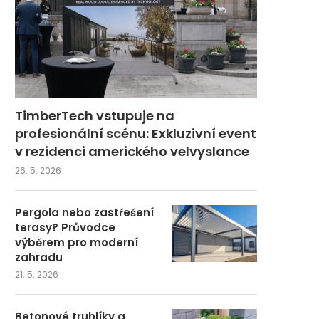
TimberTech vstupuje na
profesionální scénu: Exkluzivní event
v rezidenci amerického velvyslance
26. 5. 2026
Pergola nebo zastřešení
terasy? Průvodce
výběrem pro moderní
zahradu
21. 5. 2026
Betonové truhlíky a