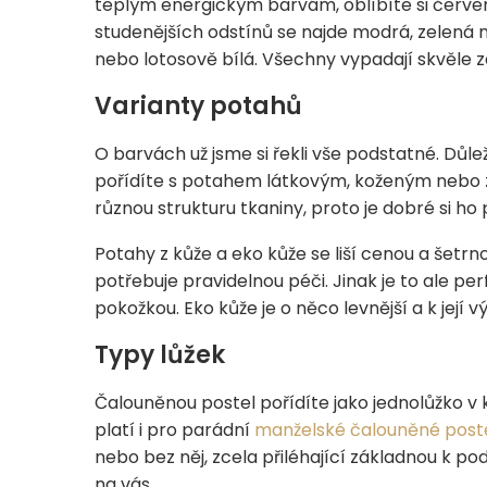
teplým energickým barvám, oblíbíte si červeno
studenějších odstínů se najde modrá, zelená 
nebo lotosově bílá. Všechny vypadají skvěle 
Varianty potahů
O barvách už jsme si řekli vše podstatné. Důle
pořídíte s potahem látkovým, koženým nebo z
různou strukturu tkaniny, proto je dobré si 
Potahy z kůže a eko kůže se liší cenou a šetrn
potřebuje pravidelnou péči. Jinak je to ale perfe
pokožkou. Eko kůže je o něco levnější a k její 
Typy lůžek
Čalouněnou postel pořídíte jako jednolůžko v
platí i pro parádní
manželské čalouněné post
nebo bez něj, zcela přiléhající základnou k p
na vás.