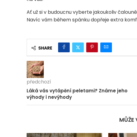
Ať už si v budoucnu vyberte jakoukoliv čalouně
Navíc vám během spánku dopřeje extra komf
SHARE
předchozí
Láká vás vytápění peletami? Známe jeho
výhody i nevýhody
MŮŽE 