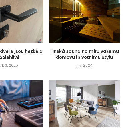
dveře jsou hezké a
Finská sauna na míru vašemu
polehlivé
domovu i životnímu stylu
24. 3. 2025
1. 7. 2024