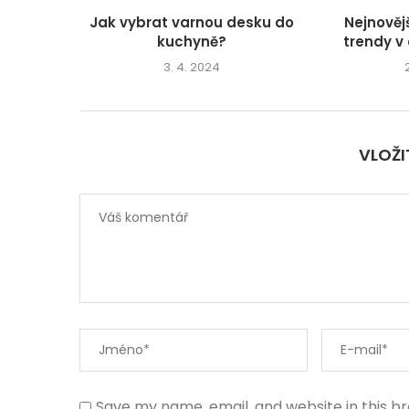
Jak vybrat varnou desku do
Nejnověj
kuchyně?
trendy v
3. 4. 2024
VLOŽ
Save my name, email, and website in this b