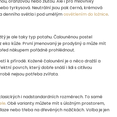
u, oranžovou nebo žlutou. Ale i pro milovníky
nebo tyrkysová. Neutrální jsou pak černá, krémová
za denního světla i pod umělým
osvětlením do ložnice
.
žitý je ale taky typ potahu. Čalouněnou postel
 eko kůže. První jmenovaný je prodyšný a může mít
ho před nákupem pořádně prohlédnout.
ostí k přírodě. Kožené čalounění je o něco dražší a
ktní povrch, který dobře snáší i lidi s citlivou
výrobě nejsou potřeba zvířata.
 klasických i nadstandardních rozměrech. To samé
ele
. Obě varianty můžete mít s úložným prostorem,
odlaze nebo třeba na dřevěných nožičkách. Volba je jen