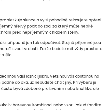
probleskuje slunce a vy si pohodlně relaxujete opření
říjemný hřejivý pocit do zad, za který může hebké
 uchrání před nepříjemným chladem stěny.
iálu, případně jen tak odpočívat. Stejně příjemné jsou
i neruší svou tvrdostí. Takže budete mít vždy prostor a
rušilo.
echnou vaší ložnici jiskru. Většinou vás dostanou na
padne do oka, už nebudete chtít jiný. Při výběru je
é často bývá zdobené prošíváním nebo knoflíky, ale
.
oukoliv barevnou kombinaci nebo vzor. Pokud fandíte