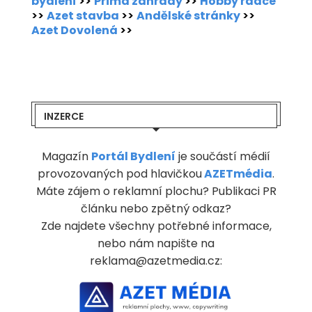
bydlení
>>
Prima zahrady
>>
Hobby rádce
>>
Azet stavba
>>
Andělské stránky
>>
Azet Dovolená
>>
INZERCE
Magazín
Portál Bydlení
je součástí médií
provozovaných pod hlavičkou
AZETmédia
.
Máte zájem o reklamní plochu? Publikaci PR
článku nebo zpětný odkaz?
Zde najdete všechny potřebné informace,
nebo nám napište na
reklama@azetmedia.cz: