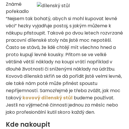
Známé
pořekadlo
“Nejsem tak bohatý, abych si mohl kupovat levné
věci” hezky vyjadřuje postoj, s jakým můžeme k
nákupu přistoupit. Takové po dvou letech rozvrzané
pracovní dílenské stoly nás jistě moc nepotěší.
Často se stává, že lidé chtějí mít všechno hned a
proto kupují levné kousky. Přitom se ve velké
většině větší náklady na koupi vrátí například v
dlouhé životnosti či sníženými náklady na údržbu.
Kovová dílenská skříň se dá pořídit jistě velmi levně,
ale také nám poté může přinést spoustu
nepříjemností. Samozřejmě je třeba zvážit, jak moc
takový
kovový dílenský stůl
budeme používat.
Jestli na výjimečné činnosti jednou za měsíc nebo
jako profesionální kutil skoro každý den.
Kde nakoupit