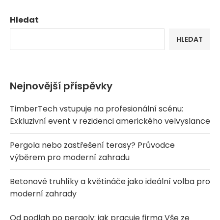
Hledat
HLEDAT
Nejnovější příspěvky
TimberTech vstupuje na profesionální scénu:
Exkluzivní event v rezidenci amerického velvyslance
Pergola nebo zastřešení terasy? Průvodce
výběrem pro moderní zahradu
Betonové truhlíky a květináče jako ideální volba pro
moderní zahrady
Od podlah po pergoly: jak pracuje firma Vše ze