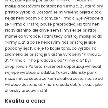
stroj, který jsme pořídili od “Firmy č. 1”. Volám a
mailuji a dostávám kontakt na “Firmu č. 2”, která prý
přístroj vyrobila. Dostává se mi vřelého přijetí a tak
nějak není pochyb o tom, že “Firma č. 2 je výrobce a
že “Firma č. 1” stroj pouze přeprodává. Na tom není
nic zvláštního, ale dříve jsem si myslel, že přistroj
máme od výrobce. Fotím tedy přístroj, mailuji ho do
“Firmy č. 2” a co se nedozvím. Náš přístroj je sice
podobný jejich, ale je to kopie toho, co vyrábí. To
znamená, že přístroj je vlastně vyrobený “Firmou č.
3”, “Firma č. 1” ho prodává a od “Firmy č. 2” byl
okopírován. Po této zkušenosti doporučuji vyhledat
nejlépe výrobce produktu. Takový dílenský ponk
může mít za sebou celkem dlouhou cestu, než se od
výrobce dostane až k nám a bude dobře sloužit jako
dílenský pracovní stůl.
Kvalita a cena