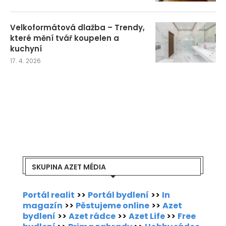
Velkoformátová dlažba – Trendy,
které mění tvář koupelen a
kuchyní
17. 4. 2026
SKUPINA AZET MÉDIA
Portál realit
>>
Portál bydlení
>>
In
magazín
>>
Pěstujeme online
>>
Azet
bydlení
>>
Azet rádce
>>
Azet Life
>>
Free