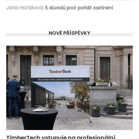
Jana Horáková
:
5 důvodů proč pořídit zastínění
NOVÉ PŘÍSPĚVKY
TimberTech vstupuje na profesionální