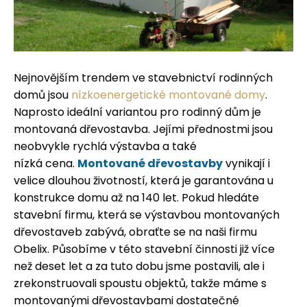
Nejnovějším trendem ve stavebnictví rodinných
domů jsou
nízkoenergetické montované domy
.
Naprosto ideální variantou pro rodinný dům je
montovaná dřevostavba. Jejími přednostmi jsou
neobvykle rychlá výstavba a také
nízká cena.
Montované dřevostavby
vynikají i
velice dlouhou životností, která je garantována u
konstrukce domu až na 140 let. Pokud hledáte
stavební firmu, která se výstavbou montovaných
dřevostaveb zabývá, obraťte se na naši firmu
Obelix. Působíme v této stavební činnosti již více
než deset let a za tuto dobu jsme postavili, ale i
zrekonstruovali spoustu objektů, takže máme s
montovanými dřevostavbami dostatečné