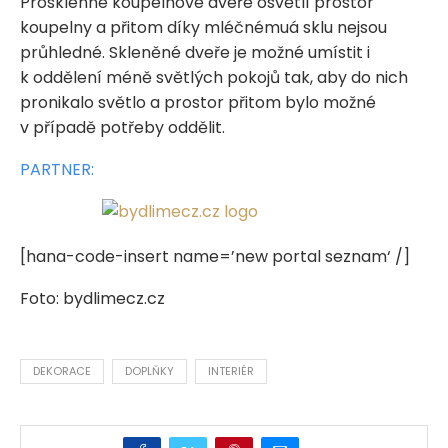
Prosklenné koupelnové dveře osvětlí prostor
koupelny a přitom díky mléčnémuá sklu nejsou
průhledné. Skleněné dveře je možné umístit i
k oddělení méně světlých pokojů tak, aby do nich
pronikalo světlo a prostor přitom bylo možné
v případě potřeby oddělit.
PARTNER:
[hana-code-insert name=’new portal seznam‘ /]
Foto: bydlimecz.cz
DEKORACE
DOPLŇKY
INTERIÉR