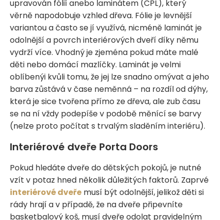
upravován fólií anebo laminátem (CPL), který
věrně napodobuje vzhled dřeva. Fólie je levnější
variantou a často se jí využívá, nicméně laminát je
odolnější a povrch interiérových dveří díky němu
vydrží více. Vhodný je zjeména pokud máte malé
děti nebo domácí mazlíčky. Laminát je velmi
oblíbenýi kvůli tomu, že jej lze snadno omývat a jeho
barva zůstává v čase neměnná – na rozdíl od dýhy,
která je sice tvořena přímo ze dřeva, ale zub času
se na ní vždy podepíše v podobě měnící se barvy
(nelze proto počítat s trvalým sladěním interiéru).
Interiérové dveře Porta Doors
Pokud hledáte dveře do dětských pokojů, je nutné
vzít v potaz hned několik důležitých faktorů. Zaprvé
interiérové dveře
musí být odolnější, jelikož děti si
rády hrají a v případě, že na dveře připevníte
basketbalový koš, musí dveře odolat pravidelným