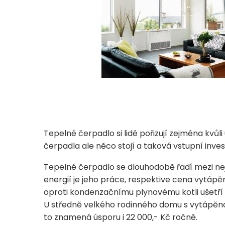
Tepelné čerpadlo si lidé pořizují zejména kvů
čerpadla ale něco stojí a taková vstupní invest
Tepelné čerpadlo se dlouhodobě řadí mezi nej
energií je jeho práce, respektive cena vytápě
oproti kondenzačnímu plynovému kotli ušetří 
U středně velkého rodinného domu s vytápěno
to znamená úsporu i 22 000,- Kč ročně.