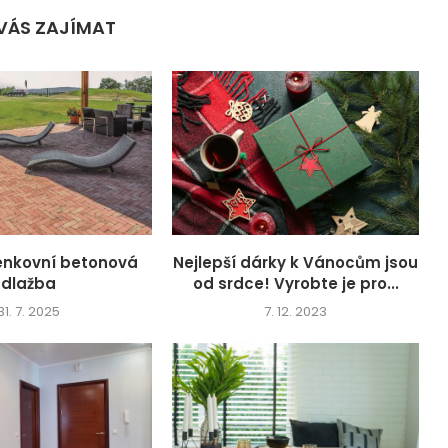
VÁS ZAJÍMAT
venkovní betonová
Nejlepší dárky k Vánocům jsou
dlažba
od srdce! Vyrobte je pro...
31. 7. 2025
7. 12. 2023