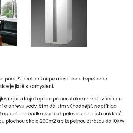
li úspoře. Samotná koupě a instalace tepelného
ice je jistě k zamyšlení.
levnější zdroje tepla a při neustálém zdražování cen
ní a ohřevu vody, čím dál tím výhodnější. Například
tepelné čerpadlo skoro až polovinu ročních nákladů.
u plochou okolo 200m2 a s tepelnou ztrátou do 10kW