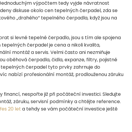
i. Jednoduchým výpočtem tedy vyjde návratnost
 vedeny diskuse okolo cen tepelných čerpadel, zda se
kového „drahého“ tepelného čerpadla, když jsou na
rat si levné tepelné čerpadlo, jsou s tím ale spojena
tepelných čerpadel je cena a nikoli kvalita,
ální montáž a servis. Velmi často ani nezmiňuje
 oběhová čerpadla, čidla, expanze, filtry, pojistné
h“ tepelných čerpadel tyto prvky zahrnuje do
víc nabízí profesionální montáž, prodlouženou záruku
inancí, nespořte již při počáteční investici. Sledujte
ntáž, záruku, servisní podmínky a chtějte reference.
řes 20 let
a tehdy se vám počáteční investice ještě