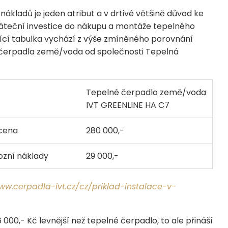
nákladů je jeden atribut a v drtivé většině důvod ke
áteční investice do nákupu a montáže tepelného
jící tabulka vychází z výše zmíněného porovnání
čerpadla země/voda od společnosti Tepelná
Tepelné čerpadlo země/voda
IVT GREENLINE HA C7
 cena
280 000,-
ozní náklady
29 000,-
ww.cerpadla-ivt.cz/cz/priklad-instalace-v-
6 000,- Kč levnější než tepelné čerpadlo, to ale přináší