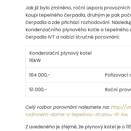
Jak již bylo zmíněno, roční úspora provozních 
koupi tepelného čerpadla, druhým je pak poč
čerpadla a zde přichází rozhodování. Následu
kondenzačního plynového kotle a tepelného 
čerpadla IVT a nabízí stručné porovnání:
Kondenzační plynový kotel
16kW
164 000,-
Pořizovací
51 000,-
Roční prov
Celý rozbor porovnání naleznete na:
http://w
rodinnem-dome-s-tepelnou-ztratou-10-kw
.
Z uvedeného je zřejmé, že plynový kotel je o 11