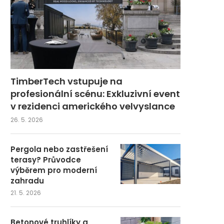
TimberTech vstupuje na
profesionální scénu: Exkluzivní event
v rezidenci amerického velvyslance
26. 5. 2026
Pergola nebo zastřešení
terasy? Průvodce
výběrem pro moderní
zahradu
21. 5. 2026
Betonové truhlíky a