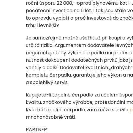
roční úsporu 22 000,- oproti plynovému kotl
počáteční investice na 6 let. I tak jsou stále
to opravdu vyplatí a proč investovat do znač
trhu i levnější?
Je samozřejmě možné ušetřit už při koupi a vyb
určitá rizika. Argumentem dodavatele levných 
negarantuje tedy výkon čerpadla ani profesion
nutnost dokoupení dodatečných prvků jako jsou
ventily a další. Dodavatel kvalitních „drahýc
kompletu čerpadla, garantuje jeho výkon a na
a spolehlivý servis.
Kupujete-li tepelné čerpadlo za účelem úspory f
kvalitu, značkového výrobce, profesionální mo
Kvalitní tepelné čerpadlo vám může sloužit i
p
mnohonásobně vrátí.
PARTNER: