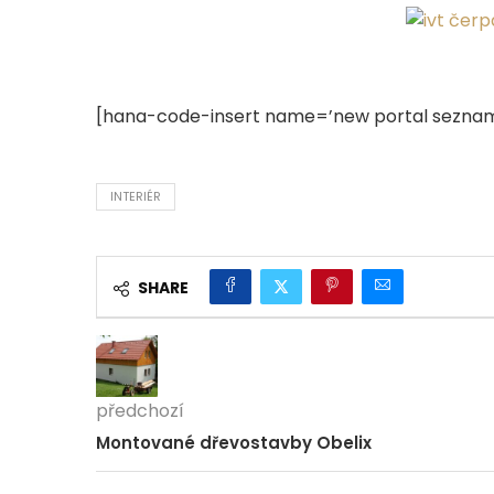
[hana-code-insert name=’new portal seznam
INTERIÉR
SHARE
předchozí
Montované dřevostavby Obelix