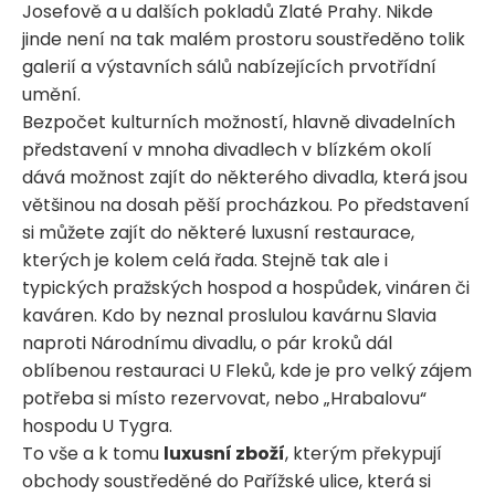
Josefově a u dalších pokladů Zlaté Prahy. Nikde
jinde není na tak malém prostoru soustředěno tolik
galerií a výstavních sálů nabízejících prvotřídní
umění.
Bezpočet kulturních možností, hlavně divadelních
představení v mnoha divadlech v blízkém okolí
dává možnost zajít do některého divadla, která jsou
většinou na dosah pěší procházkou. Po představení
si můžete zajít do některé luxusní restaurace,
kterých je kolem celá řada. Stejně tak ale i
typických pražských hospod a hospůdek, vináren či
kaváren. Kdo by neznal proslulou kavárnu Slavia
naproti Národnímu divadlu, o pár kroků dál
oblíbenou restauraci U Fleků, kde je pro velký zájem
potřeba si místo rezervovat, nebo „Hrabalovu“
hospodu U Tygra.
To vše a k tomu
luxusní zboží
, kterým překypují
obchody soustředěné do Pařížské ulice, která si