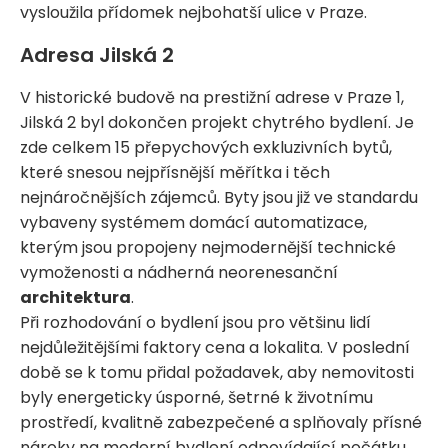
vysloužila přídomek nejbohatší ulice v Praze.
Adresa Jilská 2
V historické budově na prestižní adrese v Praze 1,
Jilská 2 byl dokončen projekt chytrého bydlení. Je
zde celkem 15 přepychových exkluzivních bytů,
které snesou nejpřísnější měřítka i těch
nejnáročnějších zájemců. Byty jsou již ve standardu
vybaveny systémem domácí automatizace,
kterým jsou propojeny nejmodernější technické
vymoženosti a nádherná neorenesanční
architektura
.
Při rozhodování o bydlení jsou pro většinu lidí
nejdůležitějšími faktory cena a lokalita. V poslední
době se k tomu přidal požadavek, aby nemovitosti
byly energeticky úsporné, šetrné k životnímu
prostředí, kvalitně zabezpečené a splňovaly přísné
nároky na moderní bydlení odpovídající počátku