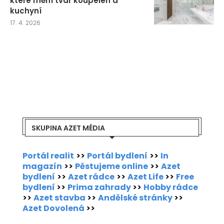
které mění tvář koupelen a
kuchyní
17. 4. 2026
SKUPINA AZET MÉDIA
Portál realit
>>
Portál bydlení
>>
In
magazín
>>
Pěstujeme online
>>
Azet
bydlení
>>
Azet rádce
>>
Azet Life
>>
Free
bydlení
>>
Prima zahrady
>>
Hobby rádce
>>
Azet stavba
>>
Andělské stránky
>>
Azet Dovolená
>>