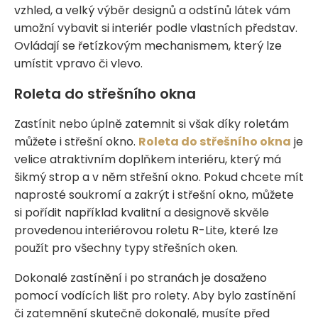
vzhled, a velký výběr designů a odstínů látek vám
umožní vybavit si interiér podle vlastních představ.
Ovládají se řetízkovým mechanismem, který lze
umístit vpravo či vlevo.
Roleta do střešního okna
Zastínit nebo úplně zatemnit si však díky roletám
můžete i střešní okno.
Roleta do střešního okna
je
velice atraktivním doplňkem interiéru, který má
šikmý strop a v něm střešní okno. Pokud chcete mít
naprosté soukromí a zakrýt i střešní okno, můžete
si pořídit například kvalitní a designově skvěle
provedenou interiérovou roletu R-Lite, které lze
použít pro všechny typy střešních oken.
Dokonalé zastínění i po stranách je dosaženo
pomocí vodících lišt pro rolety. Aby bylo zastínění
či zatemnění skutečně dokonalé, musíte před