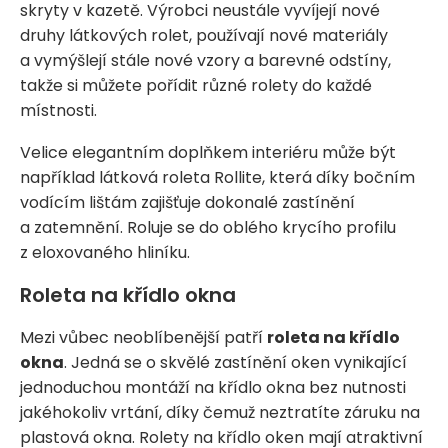
skryty v kazetě. Výrobci neustále vyvíjejí nové
druhy látkových rolet, používají nové materiály
a vymýšlejí stále nové vzory a barevné odstíny,
takže si můžete pořídit různé rolety do každé
místnosti.
Velice elegantním doplňkem interiéru může být
například látková roleta Rollite, která díky bočním
vodícím lištám zajišťuje dokonalé zastínění
a zatemnění. Roluje se do oblého krycího profilu
z eloxovaného hliníku.
Roleta na křídlo okna
Mezi vůbec neoblíbenější patří
roleta na křídlo
okna
. Jedná se o skvělé zastínění oken vynikající
jednoduchou montáží na křídlo okna bez nutnosti
jakéhokoliv vrtání, díky čemuž neztratíte záruku na
plastová okna. Rolety na křídlo oken mají atraktivní