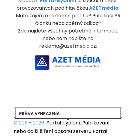
Magazín
Portál Bydlení
je součástí médií
provozovaných pod hlavičkou
AZETmédia
.
Máte zájem o reklamní plochu? Publikaci PR
článku nebo zpětný odkaz?
Zde najdete všechny potřebné informace,
nebo nám napište na
reklama@azetmedia.cz:
PRÁVA VYHRAZENÁ
© 2011 - 2026.
Portál bydlení.
Publikování
nebo další šíření obsahu serveru Portal-