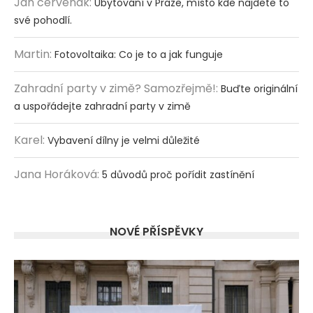
Jan cervenak
:
Ubytování v Praze, místo kde najdete to
své pohodlí.
Martin
:
Fotovoltaika: Co je to a jak funguje
Zahradní party v zimě? Samozřejmě!
:
Buďte originální
a uspořádejte zahradní party v zimě
Karel
:
Vybavení dílny je velmi důležité
Jana Horáková
:
5 důvodů proč pořídit zastínění
NOVÉ PŘÍSPĚVKY