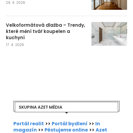
29. 4. 2026
Velkoformátová dlažba – Trendy,
které mění tvář koupelen a
kuchyní
17. 4. 2026
SKUPINA AZET MÉDIA
Portál realit
>>
Portál bydlení
>>
In
magazín
>>
Pěstujeme online
>>
Azet