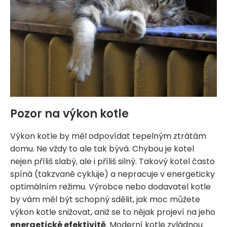
Pozor na výkon kotle
Výkon kotle by měl odpovídat tepelným ztrátám
domu. Ne vždy to ale tak bývá. Chybou je kotel
nejen příliš slabý, ale i příliš silný. Takový kotel často
spíná (takzvaně cykluje) a nepracuje v energeticky
optimálním režimu. Výrobce nebo dodavatel kotle
by vám měl být schopný sdělit, jak moc můžete
výkon kotle snižovat, aniž se to nějak projeví na jeho
energetické efektivitě
. Moderní kotle zvládnou