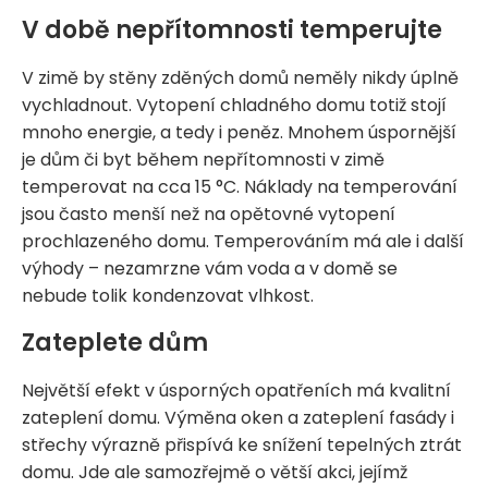
V době nepřítomnosti temperujte
V zimě by stěny zděných domů neměly nikdy úplně
vychladnout. Vytopení chladného domu totiž stojí
mnoho energie, a tedy i peněz. Mnohem úspornější
je dům či byt během nepřítomnosti v zimě
temperovat na cca 15 °C. Náklady na temperování
jsou často menší než na opětovné vytopení
prochlazeného domu. Temperováním má ale i další
výhody – nezamrzne vám voda a v domě se
nebude tolik kondenzovat vlhkost.
Zateplete dům
Největší efekt v úsporných opatřeních má kvalitní
zateplení domu. Výměna oken a zateplení fasády i
střechy výrazně přispívá ke snížení tepelných ztrát
domu. Jde ale samozřejmě o větší akci, jejímž