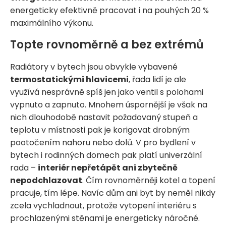
energeticky efektivně pracovat i na pouhých 20 %
maximálního výkonu.
Topte rovnoměrně a bez extrémů
Radiátory v bytech jsou obvykle vybavené
termostatickými hlavicemi
, řada lidí je ale
využívá nesprávně spíš jen jako ventil s polohami
vypnuto a zapnuto. Mnohem úspornější je však na
nich dlouhodobě nastavit požadovaný stupeň a
teplotu v místnosti pak je korigovat drobným
pootočením nahoru nebo dolů. V pro bydlení v
bytech i rodinných domech pak platí univerzální
rada –
interiér nepřetápět ani zbytečně
nepodchlazovat
. Čím rovnoměrněji kotel a topení
pracuje, tím lépe. Navíc dům ani byt by neměl nikdy
zcela vychladnout, protože vytopení interiéru s
prochlazenými stěnami je energeticky náročné.