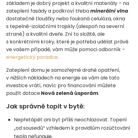
základem je dobrý projekt a kvalitní materiály – na
zateplení fasády a podkroví třeba
minerální vlna
dostatečné tloušťky nebo foukaná celulóza, okna
s tepelně-izolačními trojskly (alespoň na severní
straně) a kvalitní dveře. Zní to složitě, ale
s konkrétními kroky, které je potřeba udělat právě
ve vašem případě, vám může pomoci odborník –
energetický poradce
.
Zateplení domu je samozřejmě drahé opatření,
v nižších nákladech na energie se vám ale tato
investice vrátí, navíc pro financování můžete
použít dotace
Nová zelená úsporám
.
Jak správně topit v bytě:
Nepřetápět ani byt příliš neochlazovat. Topení
„od sousedů“ vzhledem k pravidlům rozúčtování
tepla nefunguje.