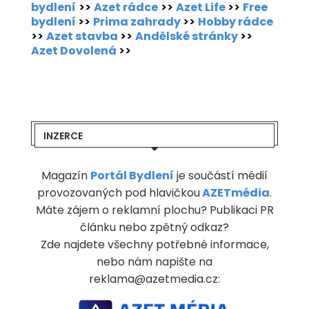
bydlení
>>
Azet rádce
>>
Azet Life
>>
Free
bydlení
>>
Prima zahrady
>>
Hobby rádce
>>
Azet stavba
>>
Andělské stránky
>>
Azet Dovolená
>>
INZERCE
Magazín
Portál Bydlení
je součástí médií
provozovaných pod hlavičkou
AZETmédia
.
Máte zájem o reklamní plochu? Publikaci PR
článku nebo zpětný odkaz?
Zde najdete všechny potřebné informace,
nebo nám napište na
reklama@azetmedia.cz: