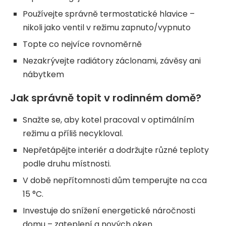
Používejte správně termostatické hlavice –
nikoli jako ventil v režimu zapnuto/vypnuto
Topte co nejvíce rovnoměrně
Nezakrývejte radiátory záclonami, závěsy ani
nábytkem
Jak správně topit v rodinném domě?
Snažte se, aby kotel pracoval v optimálním
režimu a příliš necykloval.
Nepřetápějte interiér a dodržujte různé teploty
podle druhu místnosti.
V době nepřítomnosti dům temperujte na cca
15 °C.
Investuje do snížení energetické náročnosti
domu – zateplení a nových oken