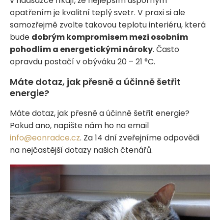
v nadsázce říkají, že nejlepším úsporným
opatřením je kvalitní teplý svetr. V praxi si ale
samozřejmě zvolte takovou teplotu interiéru, která
bude
dobrým kompromisem mezi osobním
pohodlím a energetickými nároky
. Často
opravdu postačí v obýváku 20 – 21 °C.
Máte dotaz, jak přesně a účinně šetřit
energie?
Máte dotaz, jak přesně a účinně šetřit energie?
Pokud ano, napište nám ho na email
info@eonradce.cz
. Za 14 dní zveřejníme odpovědi
na nejčastější dotazy našich čtenářů.