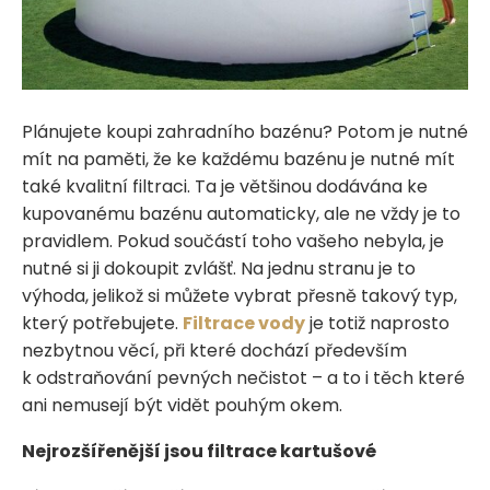
Plánujete koupi zahradního bazénu? Potom je nutné
mít na paměti, že ke každému bazénu je nutné mít
také kvalitní filtraci. Ta je většinou dodávána ke
kupovanému bazénu automaticky, ale ne vždy je to
pravidlem. Pokud součástí toho vašeho nebyla, je
nutné si ji dokoupit zvlášť. Na jednu stranu je to
výhoda, jelikož si můžete vybrat přesně takový typ,
který potřebujete.
Filtrace vody
je totiž naprosto
nezbytnou věcí, při které dochází především
k odstraňování pevných nečistot – a to i těch které
ani nemusejí být vidět pouhým okem.
Nejrozšířenější jsou filtrace kartušové