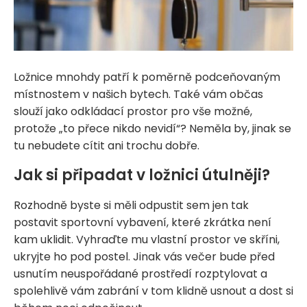
Ložnice mnohdy patří k poměrně podceňovaným
místnostem v našich bytech. Také vám občas
slouží jako odkládací prostor pro vše možné,
protože „to přece nikdo nevidí“? Neměla by, jinak se
tu nebudete cítit ani trochu dobře.
Jak si připadat v ložnici útulněji?
Rozhodně byste si měli odpustit sem jen tak
postavit sportovní vybavení, které zkrátka není
kam uklidit. Vyhraďte mu vlastní prostor ve skříni,
ukryjte ho pod postel. Jinak vás večer bude před
usnutím neuspořádané prostředí rozptylovat a
spolehlivě vám zabrání v tom klidně usnout a dost si