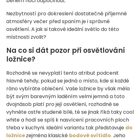
během noci odpočinout.
Nezbytností pro dokreslení dostatečně příjemné
atmosféry večer před spaním je i správné
osvětlení. A jak si takové ideální světlo do této
místnosti zvolit?
Na co si dát pozor při osvětlování
ložnice?
Rozhodně se nevyplatí tento atribut podcenit
hlavně tehdy, pokud se jedná o místo, kde si každé
ráno vybíráte oblečení. Vaše ložnice by však měla
být svým barevným laděním velmi jemná a toto
dvojnásob platí pro její osvětlení, rozhodně se
vyhněte ostře studené bílé, té se jinak říká taky cool
white a hodí se spíš k nasvícení pracovních ploch
třeba v kuchyni. Ideální variantu tak představuje
do
ložnice
zejména klasické
bodové svítidlo
.
Jeho