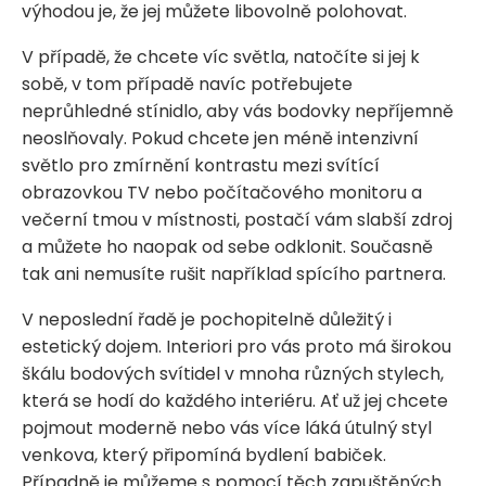
výhodou je, že jej můžete libovolně polohovat.
V případě, že chcete víc světla, natočíte si jej k
sobě, v tom případě navíc potřebujete
neprůhledné stínidlo, aby vás bodovky nepříjemně
neoslňovaly. Pokud chcete jen méně intenzivní
světlo pro zmírnění kontrastu mezi svítící
obrazovkou TV nebo počítačového monitoru a
večerní tmou v místnosti, postačí vám slabší zdroj
a můžete ho naopak od sebe odklonit. Současně
tak ani nemusíte rušit například spícího partnera.
V neposlední řadě je pochopitelně důležitý i
estetický dojem. Interiori pro vás proto má širokou
škálu bodových svítidel v mnoha různých stylech,
která se hodí do každého interiéru. Ať už jej chcete
pojmout moderně nebo vás více láká útulný styl
venkova, který připomíná bydlení babiček.
Případně je můžeme s pomocí těch zapuštěných