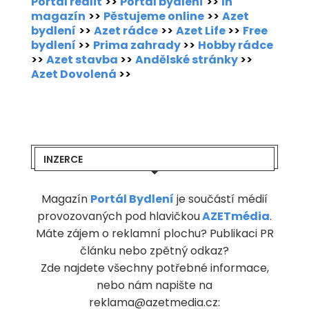
Portál realit
>>
Portál bydlení
>>
In
magazín
>>
Pěstujeme online
>>
Azet
bydlení
>>
Azet rádce
>>
Azet Life
>>
Free
bydlení
>>
Prima zahrady
>>
Hobby rádce
>>
Azet stavba
>>
Andělské stránky
>>
Azet Dovolená
>>
INZERCE
Magazín
Portál Bydlení
je součástí médií
provozovaných pod hlavičkou
AZETmédia
.
Máte zájem o reklamní plochu? Publikaci PR
článku nebo zpětný odkaz?
Zde najdete všechny potřebné informace,
nebo nám napište na
reklama@azetmedia.cz: