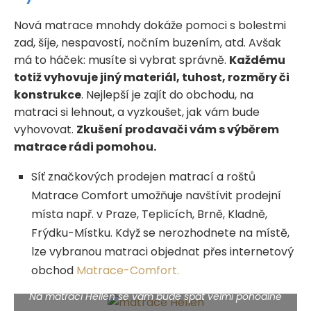
Nová matrace mnohdy dokáže pomoci s bolestmi
zad, šíje, nespavostí, nočním buzením, atd. Avšak
má to háček: musíte si vybrat správně.
Každému
totiž vyhovuje jiný materiál, tuhost, rozměry či
konstrukce
. Nejlepší je zajít do obchodu, na
matraci si lehnout, a vyzkoušet, jak vám bude
vyhovovat.
Zkušení prodavači vám s výběrem
matrace rádi pomohou.
Síť značkových prodejen matrací a roštů
Matrace Comfort umožňuje navštívit prodejní
místa např. v Praze, Teplicích, Brně, Kladně,
Frýdku-Místku. Když se nerozhodnete na místě,
lze vybranou matraci objednat přes internetový
obchod
Matrace-Comfort.
Na matraci Hellen se vám bude spát velmi pohodlně