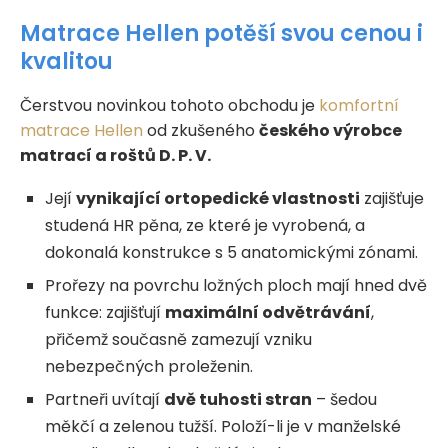
Matrace Hellen potěší svou cenou i
kvalitou
Čerstvou novinkou tohoto obchodu je
komfortní
matrace Hellen
od zkušeného
českého výrobce
matrací a roštů D. P. V.
Její
vynikající ortopedické vlastnosti
zajišťuje
studená HR pěna, ze které je vyrobená, a
dokonalá konstrukce s 5 anatomickými zónami.
Prořezy na povrchu ložných ploch mají hned dvě
funkce: zajišťují
maximální odvětrávání
,
přičemž současně zamezují vzniku
nebezpečných proleženin.
Partneři uvítají
dvě tuhosti stran
– šedou
měkčí a zelenou tužší. Položí-li je v manželské