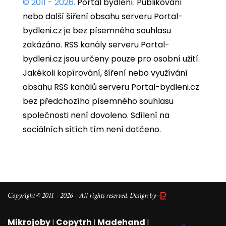
© 2011 - 2026.
Portál bydlení.
Publikování
nebo další šíření obsahu serveru Portal-
bydleni.cz je bez písemného souhlasu
zakázáno. RSS kanály serveru Portal-
bydleni.cz jsou určeny pouze pro osobní užití.
Jakékoli kopírování, šíření nebo využívání
obsahu RSS kanálů serveru Portal-bydleni.cz
bez předchozího písemného souhlasu
společnosti není dovoleno. Sdílení na
sociálních sítích tím není dotčeno.
–
Copyright © 2011 – 2026 – All rights reserved. Design by
Mikrojoby
I
Copytrh
I
Madehand
I