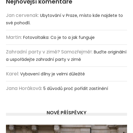
Nejnovější komentáře
Jan cervenak
:
Ubytování v Praze, místo kde najdete to
své pohodlí.
Martin
:
Fotovoltaika: Co je to a jak funguje
Zahradní party v zimě? Samozřejmě!
:
Buďte originální
a uspořádejte zahradní party v zimě
Karel
:
Vybavení dílny je velmi důležité
Jana Horáková
:
5 důvodů proč pořídit zastínění
NOVÉ PŘÍSPĚVKY