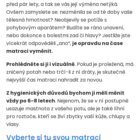
před pár lety, a tak se vás její výměna netýká.
Ovšem zamyslete se: nezměnila se od té doby vaše
tělesná hmotnost? Neobjevily se potíže s
pohybovým aparátem? Budíte se ráno unavení,
nebo dokonce s bolestmi zad či hlavy? Jestliže jste
vícekrát odpověděli „ano“,
je opravdu na čase
matraci vyměnit.
Prohlédněte si ji i vizuálně
. Pokud je proležená, má
zničený potah nebo trčí-li z ní dráty, je skutečně
nejvyšší čas matraci nahradit za novou.
Z hygienických důvodů bychom ji měli měnit
vždy po 6-8 letech
. Nejenom, že se v ní postupně
usazuje mastnota z vašeho potu, ale je také líhní
pro roztoče, kteří se živí zbytky vaší kůže, chlupy a
vlasy.
Vyberte si tu svou matraci