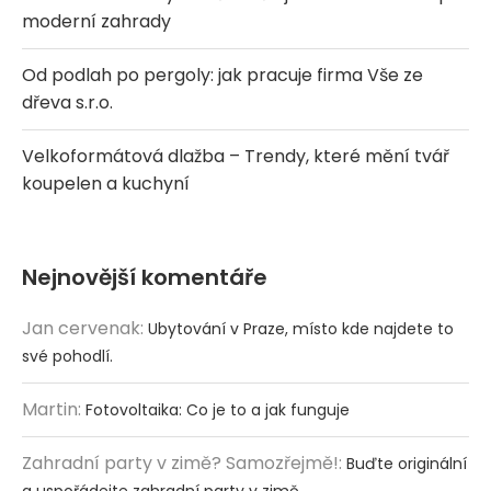
moderní zahrady
Od podlah po pergoly: jak pracuje firma Vše ze
dřeva s.r.o.
Velkoformátová dlažba – Trendy, které mění tvář
koupelen a kuchyní
Nejnovější komentáře
Jan cervenak
:
Ubytování v Praze, místo kde najdete to
své pohodlí.
Martin
:
Fotovoltaika: Co je to a jak funguje
Zahradní party v zimě? Samozřejmě!
:
Buďte originální
a uspořádejte zahradní party v zimě