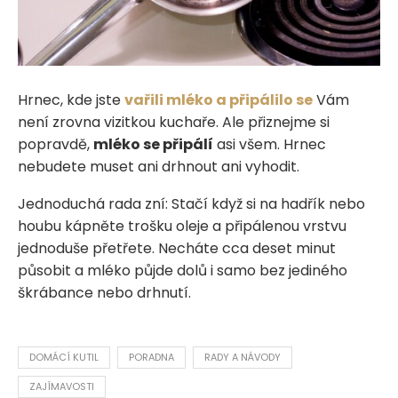
Hrnec, kde jste
vařili mléko a připálilo se
Vám
není zrovna vizitkou kuchaře. Ale přiznejme si
popravdě,
mléko se připálí
asi všem. Hrnec
nebudete muset ani drhnout ani vyhodit.
Jednoduchá rada zní: Stačí když si na hadřík nebo
houbu kápněte trošku oleje a připálenou vrstvu
jednoduše přetřete. Necháte cca deset minut
působit a mléko půjde dolů i samo bez jediného
škrábance nebo drhnutí.
DOMÁCÍ KUTIL
PORADNA
RADY A NÁVODY
ZAJÍMAVOSTI