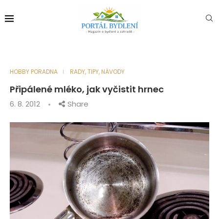
HOBBY PORADNA
RADY, TIPY, NÁVODY
Připálené mléko, jak vyčistit hrnec
6. 8. 2012
Share