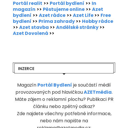
Portál realit
>>
Portál bydlení
>>
In
magazín
>>
Pěstujeme online
>>
Azet
bydlení
>>
Azet rádce
>>
Azet Life
>>
Free
bydlení
>>
Prima zahrady
>>
Hobby rádce
>>
Azet stavba
>>
Andělské stránky
>>
Azet Dovolená
>>
INZERCE
Magazín
Portál Bydlení
je součástí médií
provozovaných pod hlavičkou
AZETmédia
.
Máte zájem o reklamní plochu? Publikaci PR
článku nebo zpětný odkaz?
Zde najdete všechny potřebné informace,
nebo nám napište na
reklama@azetmedia.cz: