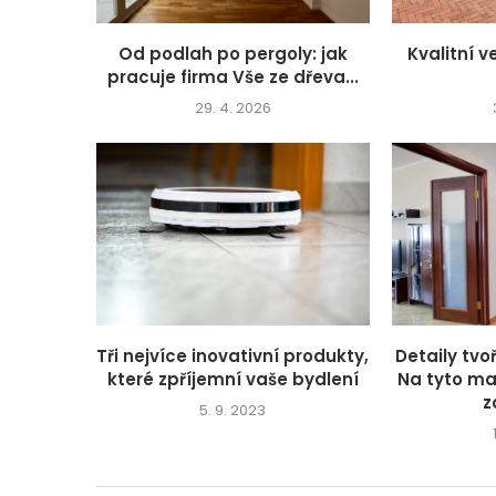
Od podlah po pergoly: jak
Kvalitní 
pracuje firma Vše ze dřeva...
29. 4. 2026
Tři nejvíce inovativní produkty,
Detaily tv
které zpříjemní vaše bydlení
Na tyto mal
z
5. 9. 2023