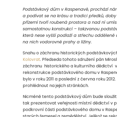
Podstávkový dům v Raspenavě, prochází nároč
a podívat se na krásu a tradici předků, dob
přízemí tvoří roubená prostora a nad ní umís
samostatnou konstrukcí – takzvanou podstávk
která nese vyšší podlaží a střechu odděleně od
na nich vodorovné prahy a ližiny.
Snahu o záchranu historických podstávkovýc
Kolovrat
. Předseda tohoto sdružení pán Mirosl
záchranu historického a kulturního dědictví v
rekonstrukce podstávkového domu v Raspenavě
bylo v roku 2011 a poslední z června roku 2012.
prohlédnout na jejich stránkách.
Nicméně tento podstávkový dům bude sloužit 
tak prezentovat veřejnosti místní dědictví v př
podkrovní části podstávkového domu v Raspen
starých řemesel a zemědělství. Jelikož se re