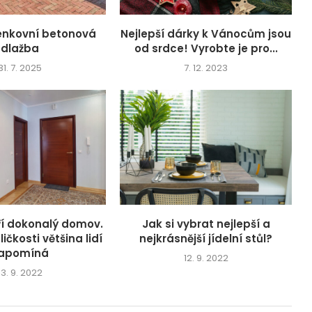
venkovní betonová
Nejlepší dárky k Vánocům jsou
dlažba
od srdce! Vyrobte je pro...
31. 7. 2025
7. 12. 2023
oří dokonalý domov.
Jak si vybrat nejlepší a
ičkosti většina lidí
nejkrásnější jídelní stůl?
apomíná
12. 9. 2022
13. 9. 2022