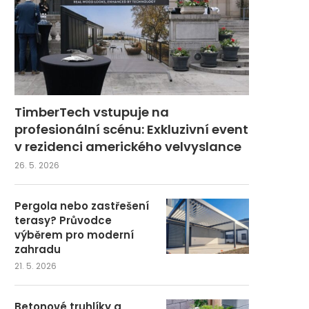
TimberTech vstupuje na
profesionální scénu: Exkluzivní event
v rezidenci amerického velvyslance
26. 5. 2026
Pergola nebo zastřešení
terasy? Průvodce
výběrem pro moderní
zahradu
21. 5. 2026
Betonové truhlíky a