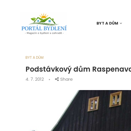
BYT A DŮM
BYT A DŮM
Podstávkový dům Raspenava
4. 7. 2012
Share