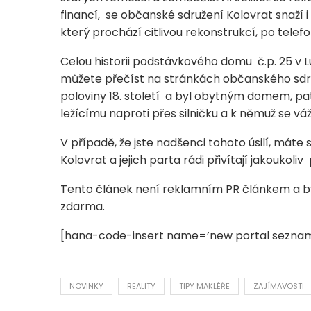
financí, se občanské sdružení Kolovrat snaží 
který prochází citlivou rekonstrukcí, po telef
Celou historii podstávkového domu č.p. 25 v Lu
můžete přečíst na stránkách občanského sdruž
poloviny 18. století a byl obytným domem, 
ležícímu naproti přes silničku a k němuž se váž
V případě, že jste nadšenci tohoto úsilí, má
Kolovrat a jejich parta rádi přivítají jakoukol
Tento článek není reklamním PR článkem a by
zdarma.
[hana-code-insert name=’new portal seznam
NOVINKY
REALITY
TIPY MAKLÉŘE
ZAJÍMAVOSTI