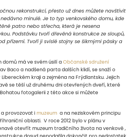
nou rekonstrukcí, přesto už dnes můžete navštívit
y nedávno minulé. Je to typ venkovského domu, kde
těné patro nebo střecha, která je nesena
ou. Podstávku tvoří dřevěná konstrukce ze sloupů,
 přízemí. Tvoří ji svislé stojny se šikmými pásky a
h domů má ve svém úsilí a
Občanské sdružení
av Baco a nadšená parta dalších klidí, se snaží o
 Libereckém kraji a zejména na Frýdlantsku. Jejich
 se těší už druhému dni otevřených dveří, které
 Bohatou fotogalerii z této akce si můžete
a provozovat i
muzeum
a na neziskovém principu
íhraniční oblasti. V roce 2012 bylo v plánu v
avě otevřít muzeum tradičního života na venkově ,
konstrukce dosud nepodařila dokončit pro nedostatek