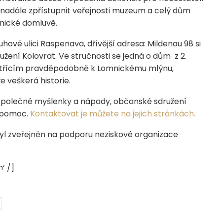
i nadále zpřístupnit veřejnosti muzeum a celý dům
onické domluvě.
hové ulici Raspenava, dřívější adresa: Mildenau 98 si
ení Kolovrat. Ve stručnosti se jedná o dům z 2.
patřícím pravděpodobně k Lomnickému mlýnu,
e veškerá historie.
te společné myšlenky a nápady, občanské sdružení
iv pomoc.
Kontaktovat je můžete na jejich stránkách.
l zveřejněn na podporu neziskové organizace
‘ /]