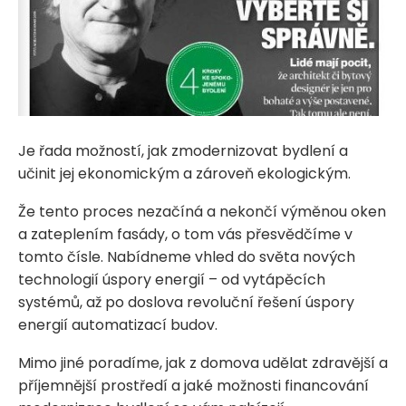
Je řada možností, jak zmodernizovat bydlení a
učinit jej ekonomickým a zároveň ekologickým.
Že tento proces nezačíná a nekončí výměnou oken
a zateplením fasády, o tom vás přesvědčíme v
tomto čísle. Nabídneme vhled do světa nových
technologií úspory energií – od vytápěcích
systémů, až po doslova revoluční řešení úspory
energií automatizací budov.
Mimo jiné poradíme, jak z domova udělat zdravější a
příjemnější prostředí a jaké možnosti financování