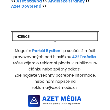
>>
Azet stavba
>>
Andělské stránky
>>
Azet Dovolená
>>
INZERCE
Magazín
Portál Bydlení
je součástí médií
provozovaných pod hlavičkou
AZETmédia
.
Máte zájem o reklamní plochu? Publikaci PR
článku nebo zpětný odkaz?
Zde najdete všechny potřebné informace,
nebo nám napište na
reklama@azetmedia.cz: