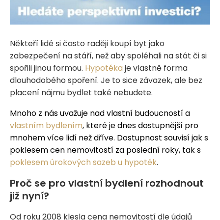
Někteří lidé si často raději koupí byt jako
zabezpečení na stáří, než aby spoléhali na stát či si
spořili jinou formou.
Hypotéka
je vlastně forma
dlouhodobého spoření. Je to sice závazek, ale bez
placení nájmu bydlet také nebudete.
Mnoho z nás uvažuje nad vlastní budoucností a
vlastním bydlením
, které je dnes dostupnější pro
mnohem více lidí než dříve. Dostupnost souvisí jak s
poklesem cen nemovitostí za poslední roky, tak s
poklesem úrokových sazeb u hypoték
.
Proč se pro vlastní bydlení rozhodnout
již nyní?
Od roku 2008 klesla cena nemovitostí dle údajů