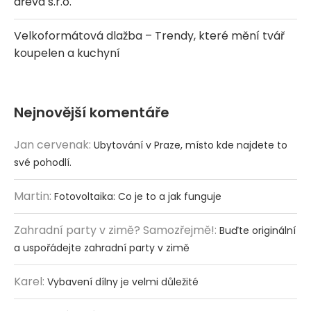
dřeva s.r.o.
Velkoformátová dlažba – Trendy, které mění tvář
koupelen a kuchyní
Nejnovější komentáře
Jan cervenak
:
Ubytování v Praze, místo kde najdete to
své pohodlí.
Martin
:
Fotovoltaika: Co je to a jak funguje
Zahradní party v zimě? Samozřejmě!
:
Buďte originální
a uspořádejte zahradní party v zimě
Karel
:
Vybavení dílny je velmi důležité