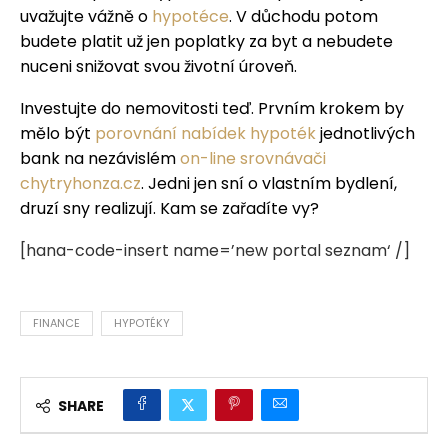
uvažujte vážně o
hypotéce
. V důchodu potom
budete platit už jen poplatky za byt a nebudete
nuceni snižovat svou životní úroveň.
Investujte do nemovitosti teď. Prvním krokem by
mělo být
porovnání nabídek hypoték
jednotlivých
bank na nezávislém
on-line srovnávači
chytryhonza.cz
. Jedni jen sní o vlastním bydlení,
druzí sny realizují. Kam se zařadíte vy?
[hana-code-insert name=’new portal seznam‘ /]
FINANCE
HYPOTÉKY
SHARE