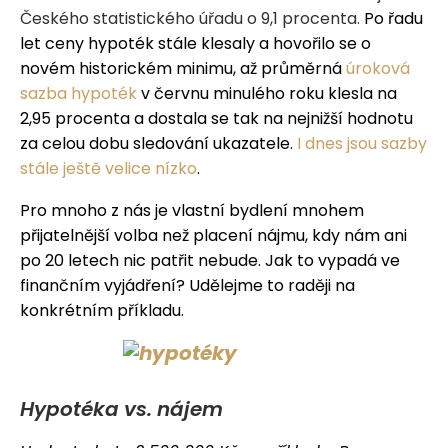
Českého statistického úřadu o 9,1 procenta.
Po řadu
let ceny hypoték stále klesaly a hovořilo se o
novém historickém minimu, až průměrná
úroková
sazba hypoték
v červnu minulého roku klesla na
2,95 procenta a dostala se tak na nejnižší hodnotu
za celou dobu sledování ukazatele.
I dnes jsou sazby
stále ještě
velice
nízko
.
Pro mnoho z nás je vlastní bydlení mnohem
přijatelnější volba než placení nájmu, kdy nám ani
po 20 letech nic patřit nebude. Jak to vypadá ve
finančním vyjádření? Udělejme to raději na
konkrétním příkladu.
Hypotéka vs. nájem