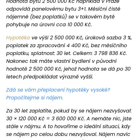
Hodnota bytu 2 500 000 Kč například v Praze
odpovídá panelovému bytu 3+1. Měsíční čisté
nájemné (bez poplatků) se v takovém bytě
pohybuje na úrovni cca 10 000 Kč.
Hypotéka
ve výši 2 500 000 Kč, úroková sazba 3 %,
poplatek za zpracování 4 400 Kč, bez měsíčního
poplatku, splatnost: 30 let. Celkem: 3 798 836 Kč.
Nakonec tak máte vlastní bydlení v původní
hodnotě 2 500 000 Kč, jehož hodnota se dá po 30
letech předpokládat výrazně vyšší.
Zdá se vám přeplacení hypotéky vysoké?
Propočítejme si nájem.
Za 30 let zaplatíte, pokud by se nájem nezvyšoval:
30 × 120 000 Kč = 3 600 000 Kč. A nemáte nic, jste
stále v nájmu. A to hovoříme o ideální situaci, kdy
se nájem po celou dobu nezvyšoval. Nájem navíc