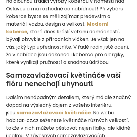
na dlouhou tradici výroby koberců v Náměšti nad
Oslavou a má rozhodně co nabídnout! Při výběru
koberce byste se měli zajímat především o
materiál, vazbu, design a velikost.
Moderní
koberce
, které dnes krášlí většinu domácností,
bývají obvykle z přírodních vláken. Je však jen na
vás, jaký typ upřednostníte. V řadě rodin jistě ocení,
že v nabídce jsou dokonce i koberce pro alergiky,
které vynikají pružností a snadnou údržbou.
Samozavlažovací květináče vaši
flóru nenechají uhynout!
Dalším nenápadným detailem, který má ale značný
dopad na výsledný dojem z vašeho interiéru,
jsou
samozavlažovací květináče
. Na webu
habitat-cz.cz seženete květináče různých velkostí,
takže v nich můžete pěstovat nejen fialky, ale klidně
i palmu. V závěsných samozavlažovacích