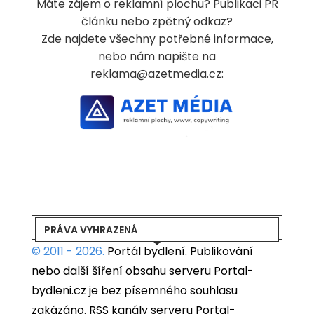
Máte zájem o reklamní plochu? Publikaci PR
článku nebo zpětný odkaz?
Zde najdete všechny potřebné informace,
nebo nám napište na
reklama@azetmedia.cz:
PRÁVA VYHRAZENÁ
© 2011 - 2026.
Portál bydlení.
Publikování
nebo další šíření obsahu serveru Portal-
bydleni.cz je bez písemného souhlasu
zakázáno. RSS kanály serveru Portal-