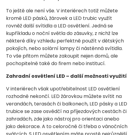
To ještě ale není vše. V interiérech totiž můžete
kromě LED pásků, žárovek a LED trubic využít
rovněž další svítidla a LED osvětlení. Jedná se
kupříkladu o noční světla do zásuvky, z nichž lze
některé díky vzhledu perfektně použít v dětských
pokojích, nebo solární lampy či nástěnná svítidla.
To vše přitom můžete zakoupit nejen domů, ale
pochopitelně také do firem nebo institucí.
Zahradní osvětlení LED – další možnosti využití
V interiérech však upotřebitelnost LED osvětlení
rozhodně nekončí. LED žárovkou můžete svítit na
verandách, terasách či balkonech, LED pásky a LED
trubice se zase osvědčí na příjezdových cestách či
zahradách, zde jako nástroj pro orientaci anebo
jako dekorace. A to celoročně či třeba o vánočních
svátcích. S LED osvětlením máte prostě nejrůznější