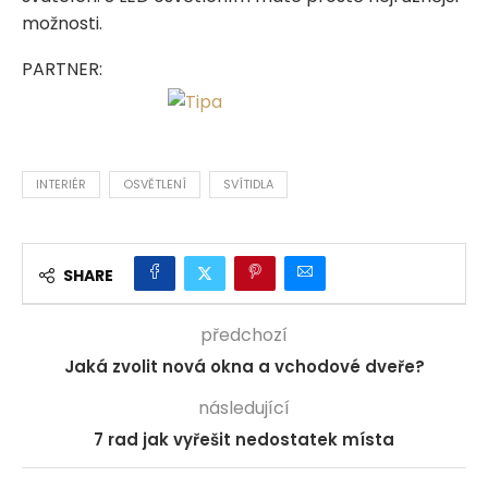
možnosti.
PARTNER:
INTERIÉR
OSVĚTLENÍ
SVÍTIDLA
SHARE
předchozí
Jaká zvolit nová okna a vchodové dveře?
následující
7 rad jak vyřešit nedostatek místa