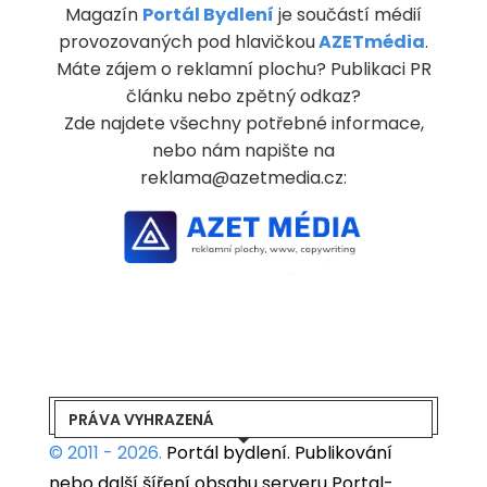
Magazín
Portál Bydlení
je součástí médií
provozovaných pod hlavičkou
AZETmédia
.
Máte zájem o reklamní plochu? Publikaci PR
článku nebo zpětný odkaz?
Zde najdete všechny potřebné informace,
nebo nám napište na
reklama@azetmedia.cz:
PRÁVA VYHRAZENÁ
© 2011 - 2026.
Portál bydlení.
Publikování
nebo další šíření obsahu serveru Portal-