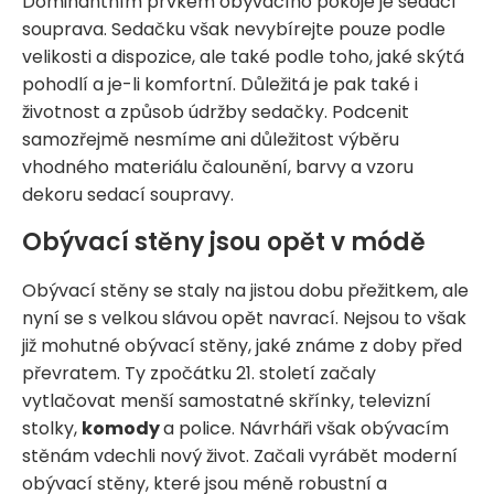
Dominantním prvkem obývacího pokoje je sedací
souprava. Sedačku však nevybírejte pouze podle
velikosti a dispozice, ale také podle toho, jaké skýtá
pohodlí a je-li komfortní. Důležitá je pak také i
životnost a způsob údržby sedačky. Podcenit
samozřejmě nesmíme ani důležitost výběru
vhodného materiálu čalounění, barvy a vzoru
dekoru sedací soupravy.
Obývací stěny jsou opět v módě
Obývací stěny se staly na jistou dobu přežitkem, ale
nyní se s velkou slávou opět navrací. Nejsou to však
již mohutné obývací stěny, jaké známe z doby před
převratem. Ty zpočátku 21. století začaly
vytlačovat menší samostatné skřínky, televizní
stolky,
komody
a police. Návrháři však obývacím
stěnám vdechli nový život. Začali vyrábět moderní
obývací stěny, které jsou méně robustní a