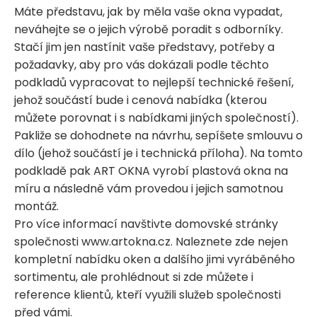
Máte představu, jak by měla vaše okna vypadat,
neváhejte se o jejich výrobě poradit s odborníky.
Stačí jim jen nastínit vaše představy, potřeby a
požadavky, aby pro vás dokázali podle těchto
podkladů vypracovat to nejlepší technické řešení,
jehož součástí bude i cenová nabídka (kterou
můžete porovnat i s nabídkami jiných společností).
Pakliže se dohodnete na návrhu, sepíšete smlouvu o
dílo (jehož součástí je i technická příloha). Na tomto
podkladě pak ART OKNA vyrobí plastová okna na
míru a následně vám provedou i jejich samotnou
montáž.
Pro více informací navštivte domovské stránky
společnosti www.artokna.cz. Naleznete zde nejen
kompletní nabídku oken a dalšího jimi vyráběného
sortimentu, ale prohlédnout si zde můžete i
reference klientů, kteří využili služeb společnosti
před vámi.