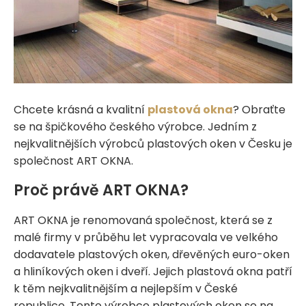
Chcete krásná a kvalitní
plastová okna
? Obraťte
se na špičkového českého výrobce. Jedním z
nejkvalitnějších výrobců plastových oken v Česku je
společnost ART OKNA.
Proč právě ART OKNA?
ART OKNA je renomovaná společnost, která se z
malé firmy v průběhu let vypracovala ve velkého
dodavatele plastových oken, dřevěných euro-oken
a hliníkových oken i dveří. Jejich plastová okna patří
k těm nejkvalitnějším a nejlepším v České
republice. Tento výrobce plastových oken se na