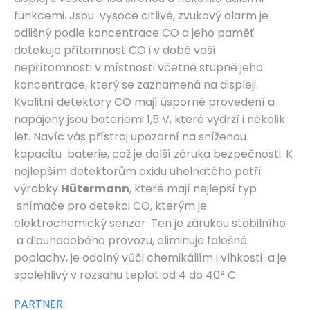
funkcemi. Jsou vysoce citlivé, zvukový alarm je
odlišný podle koncentrace CO a jeho paměť
detekuje přítomnost CO i v době vaší
nepřítomnosti v místnosti včetně stupně jeho
koncentrace, který se zaznamená na displeji.
Kvalitní detektory CO mají úsporné provedení a
napájeny jsou bateriemi 1,5 V, které vydrží i několik
let. Navíc vás přístroj upozorní na sníženou
kapacitu baterie, což je další záruka bezpečnosti. K
nejlepším detektorům oxidu uhelnatého patří
výrobky
Hütermann
, které mají nejlepší typ
snímače pro detekci CO, kterým je
elektrochemický senzor. Ten je zárukou stabilního
a dlouhodobého provozu, eliminuje falešné
poplachy, je odolný vůči chemikáliím i vlhkosti a je
spolehlivý v rozsahu teplot od 4 do 40° C.
PARTNER: