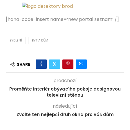
[hana-code-insert name=’new portal seznam‘ /]
BYDLENÍ
BYT A DŮM
SHARE
předchozí
Proměňte interiér obývacího pokoje designovou
televizní stěnou
následující
Zvolte ten nejlepší druh okna pro váš dům