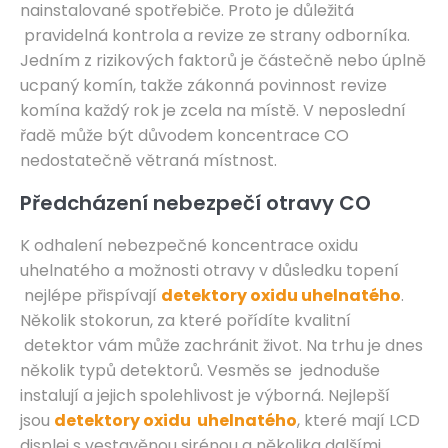
nainstalované spotřebiče. Proto je důležitá
pravidelná kontrola a revize ze strany odborníka.
Jedním z rizikových faktorů je částečně nebo úplně
ucpaný komín, takže zákonná povinnost revize
komína každý rok je zcela na místě. V neposlední
řadě může být důvodem koncentrace CO
nedostatečně větraná místnost.
Předcházení nebezpečí otravy CO
K odhalení nebezpečné koncentrace oxidu
uhelnatého a možnosti otravy v důsledku topení
nejlépe přispívají
detektory oxidu uhelnatého
.
Několik stokorun, za které pořídíte kvalitní
detektor vám může zachránit život. Na trhu je dnes
několik typů detektorů. Vesměs se jednoduše
instalují a jejich spolehlivost je výborná. Nejlepší
jsou
detektory oxidu uhelnatého
, které mají LCD
displej s vestavěnou sirénou a několika dalšími