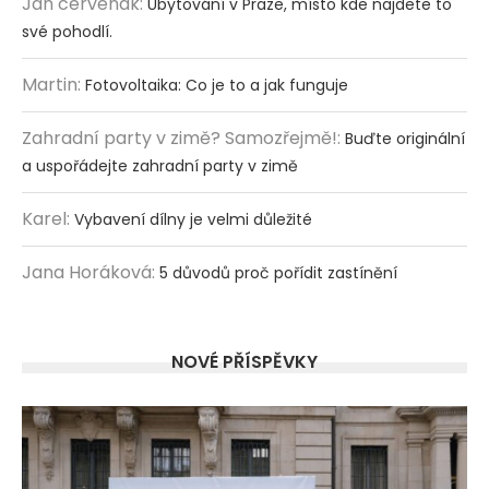
Jan cervenak
:
Ubytování v Praze, místo kde najdete to
své pohodlí.
Martin
:
Fotovoltaika: Co je to a jak funguje
Zahradní party v zimě? Samozřejmě!
:
Buďte originální
a uspořádejte zahradní party v zimě
Karel
:
Vybavení dílny je velmi důležité
Jana Horáková
:
5 důvodů proč pořídit zastínění
NOVÉ PŘÍSPĚVKY