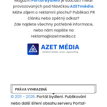
Magazín
Portál Bydlení
je součástí médií
provozovaných pod hlavičkou
AZETmédia
.
Máte zájem o reklamní plochu? Publikaci PR
článku nebo zpětný odkaz?
Zde najdete všechny potřebné informace,
nebo nám napište na
reklama@azetmedia.cz:
PRÁVA VYHRAZENÁ
© 2011 - 2026.
Portál bydlení.
Publikování
nebo další šíření obsahu serveru Portal-