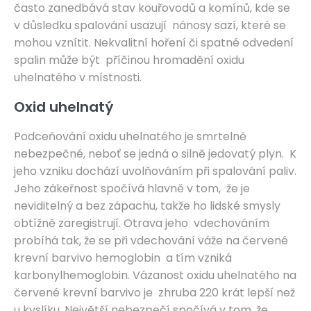
často zanedbává stav kouřovodů a komínů, kde se
v důsledku spalování usazují nánosy sazí, které se
mohou vznítit. Nekvalitní hoření či spatné odvedení
spalin může být příčinou hromadění oxidu
uhelnatého v místnosti.
Oxid uhelnatý
Podceňování oxidu uhelnatého je smrtelně
nebezpečné, neboť se jedná o silně jedovatý plyn. K
jeho vzniku dochází uvolňováním při spalování paliv.
Jeho zákeřnost spočívá hlavně v tom, že je
neviditelný a bez zápachu, takže ho lidské smysly
obtížně zaregistrují. Otrava jeho vdechováním
probíhá tak, že se při vdechování váže na červené
krevní barvivo hemoglobin a tím vzniká
karbonylhemoglobin. Vázanost oxidu uhelnatého na
červené krevní barvivo je zhruba 220 krát lepší než
u kyslíku. Největší nebezpečí spočívá v tom, že