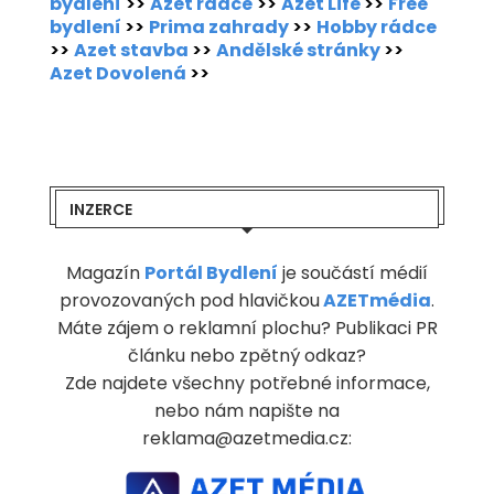
bydlení
>>
Azet rádce
>>
Azet Life
>>
Free
bydlení
>>
Prima zahrady
>>
Hobby rádce
>>
Azet stavba
>>
Andělské stránky
>>
Azet Dovolená
>>
INZERCE
Magazín
Portál Bydlení
je součástí médií
provozovaných pod hlavičkou
AZETmédia
.
Máte zájem o reklamní plochu? Publikaci PR
článku nebo zpětný odkaz?
Zde najdete všechny potřebné informace,
nebo nám napište na
reklama@azetmedia.cz: