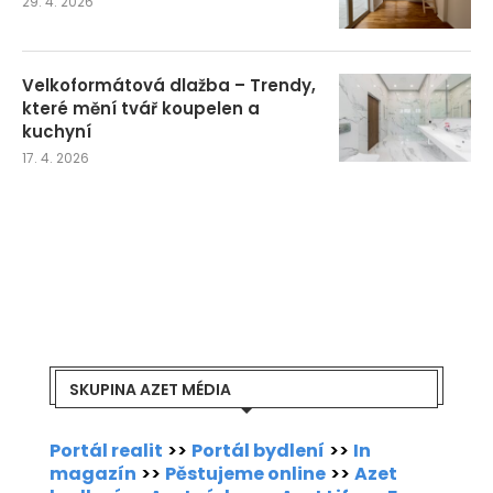
29. 4. 2026
Velkoformátová dlažba – Trendy,
které mění tvář koupelen a
kuchyní
17. 4. 2026
SKUPINA AZET MÉDIA
Portál realit
>>
Portál bydlení
>>
In
magazín
>>
Pěstujeme online
>>
Azet