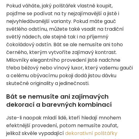
Pokud váháte, jaký polštářek vlastně koupit,
pojďme se podívat na ty nejzajímavější a jistě i
nejvyhledávanější varianty. Pokud máte gauč
světlého odstínu, můžete také vsadit na tradiční
světlý nádech, ale stejně tak i na příjemný
čokoládový odstín. Bát se ale nemusíte ani toho
černého, kterým vytvoříte zajímavý kontrast.
Milovníky elegantního provedení jistě nadchne
třeba béžový nebo vínový luxor, který vašemu gauči
a celému obývacímu pokoji dodá jistou dávku
skutečné originality a jedinečnosti.
Bát se nemusíte ani zajímavých
dekorací a barevných kombinací
Jste-li naopak mladí lidé, kteří hledají mnohem
efektnější provedení, potom nemusíte zoufat,
jelikož skvěle vypadající
dekorativní polštářky