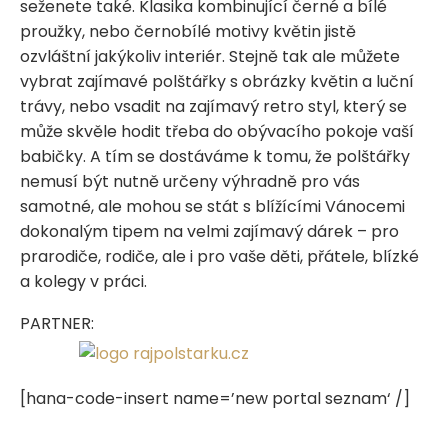
seženete také. Klasika kombinující černé a bílé
proužky, nebo černobílé motivy květin jistě
ozvláštní jakýkoliv interiér. Stejně tak ale můžete
vybrat zajímavé polštářky s obrázky květin a luční
trávy, nebo vsadit na zajímavý retro styl, který se
může skvěle hodit třeba do obývacího pokoje vaší
babičky. A tím se dostáváme k tomu, že polštářky
nemusí být nutně určeny výhradně pro vás
samotné, ale mohou se stát s blížícími Vánocemi
dokonalým tipem na velmi zajímavý dárek – pro
prarodiče, rodiče, ale i pro vaše děti, přátele, blízké
a kolegy v práci.
PARTNER:
[hana-code-insert name=’new portal seznam‘ /]