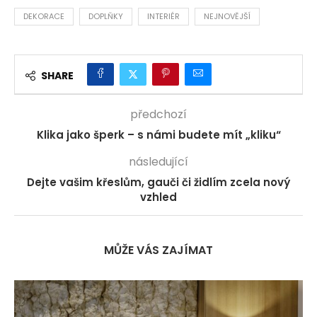
DEKORACE
DOPLŇKY
INTERIÉR
NEJNOVĚJŠÍ
SHARE
předchozí
Klika jako šperk – s námi budete mít „kliku“
následující
Dejte vašim křeslům, gauči či židlím zcela nový
vzhled
MŮŽE VÁS ZAJÍMAT