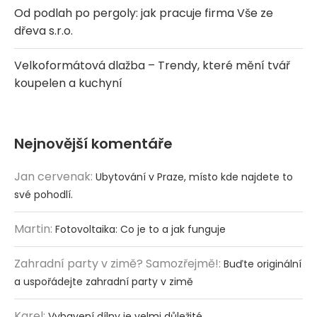
Od podlah po pergoly: jak pracuje firma Vše ze
dřeva s.r.o.
Velkoformátová dlažba – Trendy, které mění tvář
koupelen a kuchyní
Nejnovější komentáře
Jan cervenak
:
Ubytování v Praze, místo kde najdete to
své pohodlí.
Martin
:
Fotovoltaika: Co je to a jak funguje
Zahradní party v zimě? Samozřejmě!
:
Buďte originální
a uspořádejte zahradní party v zimě
Karel
:
Vybavení dílny je velmi důležité