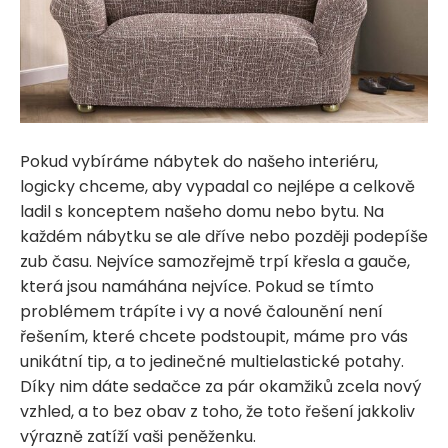
Pokud vybíráme nábytek do našeho interiéru,
logicky chceme, aby vypadal co nejlépe a celkově
ladil s konceptem našeho domu nebo bytu. Na
každém nábytku se ale dříve nebo později podepíše
zub času. Nejvíce samozřejmě trpí křesla a gauče,
která jsou namáhána nejvíce. Pokud se tímto
problémem trápíte i vy a nové čalounění není
řešením, které chcete podstoupit, máme pro vás
unikátní tip, a to jedinečné multielastické potahy.
Díky nim dáte sedačce za pár okamžiků zcela nový
vzhled, a to bez obav z toho, že toto řešení jakkoliv
výrazně zatíží vaši peněženku.