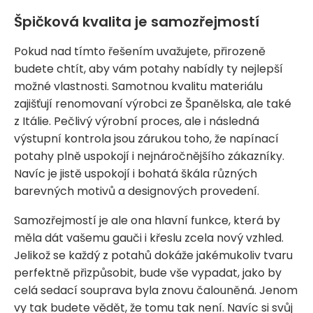
Špičková kvalita je samozřejmostí
Pokud nad tímto řešením uvažujete, přirozeně
budete chtít, aby vám potahy nabídly ty nejlepší
možné vlastnosti. Samotnou kvalitu materiálu
zajišťují renomovaní výrobci ze Španělska, ale také
z Itálie. Pečlivý výrobní proces, ale i následná
výstupní kontrola jsou zárukou toho, že napínací
potahy plně uspokojí i nejnáročnějšího zákazníky.
Navíc je jistě uspokojí i bohatá škála různých
barevných motivů a designových provedení.
Samozřejmostí je ale ona hlavní funkce, která by
měla dát vašemu gauči i křeslu zcela nový vzhled.
Jelikož se každý z potahů dokáže jakémukoliv tvaru
perfektně přizpůsobit, bude vše vypadat, jako by
celá sedací souprava byla znovu čalouněná. Jenom
vy tak budete vědět, že tomu tak není. Navíc si svůj