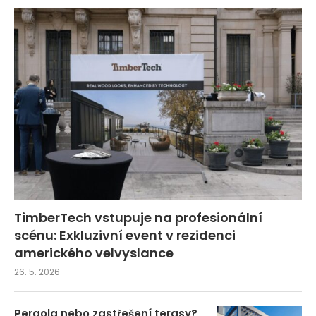
TimberTech vstupuje na profesionální
scénu: Exkluzivní event v rezidenci
amerického velvyslance
26. 5. 2026
Pergola nebo zastřešení terasy?