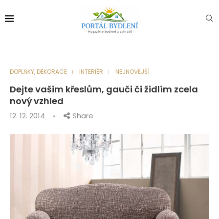
DOPLŇKY, DEKORACE
INTERIÉR
NEJNOVĚJŠÍ
Dejte vašim křeslům, gauči či židlím zcela
nový vzhled
12. 12. 2014
Share