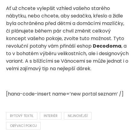
Ať už chcete vylepšit vzhled vašeho starého
nábytku, nebo chcete, aby sedačka, křeslo a židle
byla ochráněna před dětmi a domácími mazlíčky,
či plánujete během pár chvil změnit celkový
koncept vašeho pokoje, zvolte tuto možnost. Tyto
revoluční potahy vám přináší eshop
Decodoma
, a
to v bohatém výběru velikostních, ale i designových
variant. A s blížícími se Vánocemi se může jednat i o
velmi zajímavý tip na nejlepší dárek.
[hana-code-insert name=’new portal seznam‘ /]
BYTOVÝ TEXTIL
INTERIÉR
NEJNOVĚJŠÍ
OBÝVACÍ POKOJ