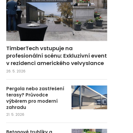
TimberTech vstupuje na
profesionální scénu: Exkluzivní event
v rezidenci amerického velvyslance
26. 5. 2026
Pergola nebo zastřešení
terasy? Průvodce
výběrem pro moderní
zahradu
21. 5. 2026
Betonové truhlíky a