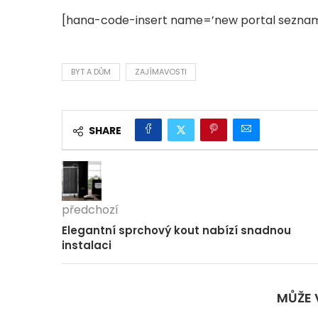
[hana-code-insert name=’new portal seznam
BYT A DŮM
ZAJÍMAVOSTI
SHARE
předchozí
Elegantní sprchový kout nabízí snadnou
instalaci
MŮŽE 