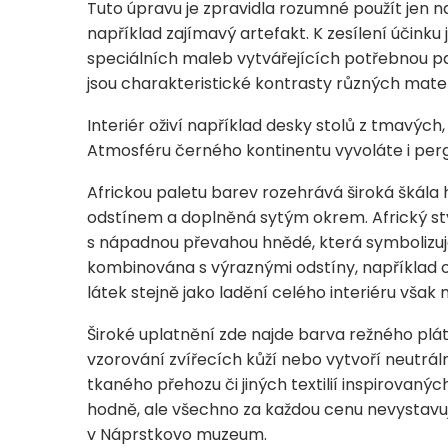
Tuto úpravu je zpravidla rozumné použít jen na
například zajímavý artefakt. K zesílení účinku
speciálních maleb vytvářejících potřebnou pati
jsou charakteristické kontrasty různých materi
Interiér oživí například desky stolů z tmavých
Atmosféru černého kontinentu vyvoláte i per
Africkou paletu barev rozehrává široká šká
odstínem a doplněná sytým okrem. Africký st
s nápadnou převahou hnědé, která symbolizuje
kombinována s výraznými odstíny, například o
látek stejně jako ladění celého interiéru však
Široké uplatnění zde najde barva režného plá
vzorování zvířecích kůží nebo vytvoří neutrá
tkaného přehozu či jiných textilií inspirovaných
hodně, ale všechno za každou cenu nevystavujte
v Náprstkovo muzeum.