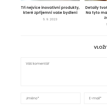
Tři nejvíce inovativní produkty,
Detaily tv
které zpříjemní vaše bydlení
Na tyto mal
z
5. 9. 2023
VLOŽ