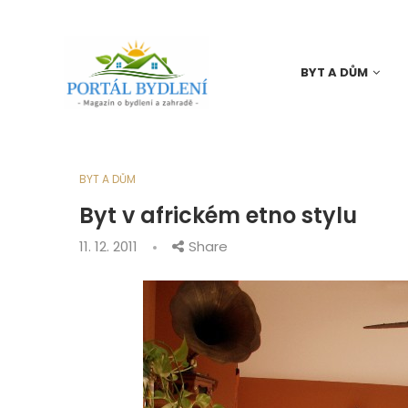
BYT A DŮM
BYT A DŮM
Byt v africkém etno stylu
11. 12. 2011
Share