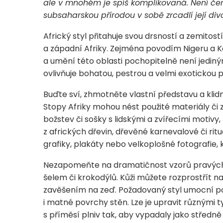
ale v mnohém je spíš komplikovaná. Není čern
subsaharskou přírodou v sobě zrcadlí její di
Africký styl přitahuje svou drsností a zemitos
a západní Afriky. Zejména povodím Nigeru a K
a umění této oblasti pochopitelně není jedin
ovlivňuje bohatou, pestrou a velmi exotickou p
Buďte sví, zhmotněte vlastní představu a klid
Stopy Afriky mohou nést použité materiály či z
božstev či sošky s lidskými a zvířecími moti
z afrických dřevin, dřevěné karnevalové či ritu
grafiky, plakáty nebo velkoplošné fotografie,
Nezapomeňte na dramatičnost vzorů pravých zv
šelem či krokodýlů.
Kůži můžete rozprostřít na 
zavěšením na zeď. Požadovaný styl umocní po
i matné povrchy stěn. Lze je upravit různými 
s příměsí plniv tak, aby vypadaly jako středně 