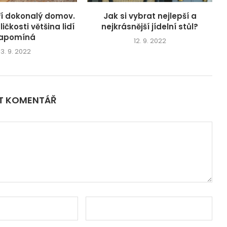
oří dokonalý domov.
Jak si vybrat nejlepší a
ičkosti většina lidí
nejkrásnější jídelní stůl?
apomíná
12. 9. 2022
13. 9. 2022
IT KOMENTÁŘ