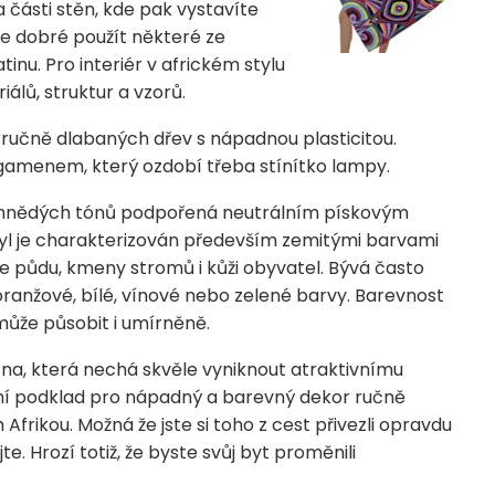
 části stěn, kde pak vystavíte
 je dobré použít některé ze
nu. Pro interiér v africkém stylu
álů, struktur a vzorů.
, ručně dlabaných dřev s nápadnou plasticitou.
gamenem, který ozdobí třeba stínítko lampy.
la hnědých tónů podpořená neutrálním pískovým
yl je charakterizován především zemitými barvami
 půdu, kmeny stromů i kůži obyvatel. Bývá často
ranžové, bílé, vínové nebo zelené barvy. Barevnost
 může působit i umírněně.
tna, která nechá skvěle vyniknout atraktivnímu
lní podklad pro nápadný a barevný dekor
ručně
 Afrikou. Možná že jste si toho z cest přivezli opravdu
. Hrozí totiž, že byste svůj byt proměnili