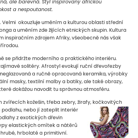
á, ale barevná. Styl inspirovaný africkou
vokost a nespoutanost.
tí. Velmi okouzluje uměním a kulturou oblasti střední
onga a uměním zde žijících etnických skupin. Kultura
ým inspiračním zdrojem Afriky, všeobecně nás však
řírodou.
ně se přidržte moderního a praktického interiéru.
ajímavé solitéry. Afrostyl evokují ruční dřevořezby
vy, neglazovaná a ručně opracovaná keramika, výrobky
ální masky, textilní malby a batiky, ale také obrazy,
 které dokážou navodit tu správnou atmosféru.
ířecích kožešin, třeba zebry, žirafy, kočkovitých
podlahu, nebo jí zateplit interiér
dlahy z exotických dřevin
typy elastických omítek a nátěrů
hrubé, hrbolaté a primitivní.