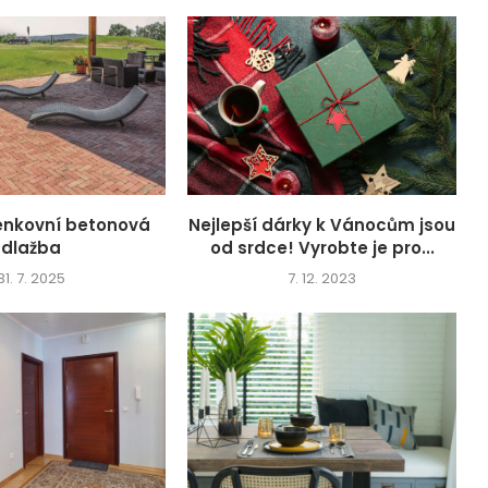
venkovní betonová
Nejlepší dárky k Vánocům jsou
dlažba
od srdce! Vyrobte je pro...
31. 7. 2025
7. 12. 2023