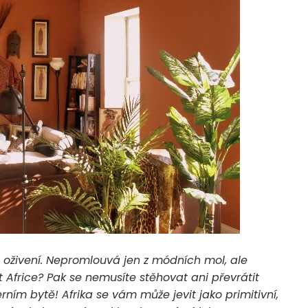
é oživení. Nepromlouvá jen z módních mol, ale
žit Africe? Pak se nemusíte stěhovat ani převrátit
ním bytě! Afrika se vám může jevit jako primitivní,